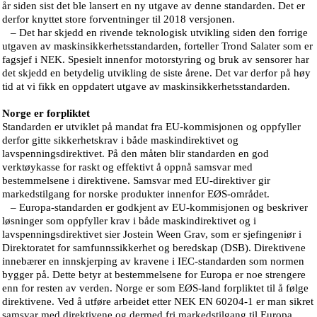
år siden sist det ble lansert en ny utgave av denne standarden. Det er
derfor knyttet store forventninger til 2018 versjonen.
– Det har skjedd en rivende teknologisk utvikling siden den forrige
utgaven av maskinsikkerhetsstandarden, forteller Trond Salater som er
fagsjef i NEK. Spesielt innenfor motorstyring og bruk av sensorer har
det skjedd en betydelig utvikling de siste årene. Det var derfor på høy
tid at vi fikk en oppdatert utgave av maskinsikkerhetsstandarden.
Norge er forpliktet
Standarden er utviklet på mandat fra EU-kommisjonen og oppfyller
derfor gitte sikkerhetskrav i både maskindirektivet og
lavspenningsdirektivet. På den måten blir standarden en god
verktøykasse for raskt og effektivt å oppnå samsvar med
bestemmelsene i direktivene. Samsvar med EU-direktiver gir
markedstilgang for norske produkter innenfor EØS-området.
– Europa-standarden er godkjent av EU-kommisjonen og beskriver
løsninger som oppfyller krav i både maskindirektivet og i
lavspenningsdirektivet sier Jostein Ween Grav, som er sjefingeniør i
Direktoratet for samfunnssikkerhet og beredskap (DSB). Direktivene
innebærer en innskjerping av kravene i IEC-standarden som normen
bygger på. Dette betyr at bestemmelsene for Europa er noe strengere
enn for resten av verden. Norge er som EØS-land forpliktet til å følge
direktivene. Ved å utføre arbeidet etter NEK EN 60204-1 er man sikret
samsvar med direktivene og dermed fri markedstilgang til Europa.