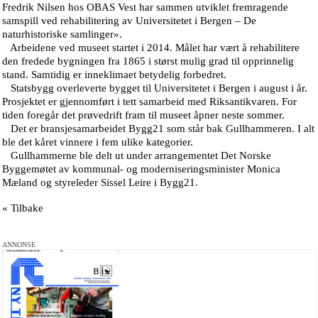
Fredrik Nilsen hos OBAS Vest har sammen utviklet fremragende
samspill ved rehabilitering av Universitetet i Bergen – De
naturhistoriske samlinger».
Arbeidene ved museet startet i 2014. Målet har vært å rehabilitere
den fredede bygningen fra 1865 i størst mulig grad til opprinnelig
stand. Samtidig er inneklimaet betydelig forbedret.
Statsbygg overleverte bygget til Universitetet i Bergen i august i år.
Prosjektet er gjennomført i tett samarbeid med Riksantikvaren. For
tiden foregår det prøvedrift fram til museet åpner neste sommer.
Det er bransjesamarbeidet Bygg21 som står bak Gullhammeren. I alt
ble det kåret vinnere i fem ulike kategorier.
Gullhammerne ble delt ut under arrangementet Det Norske
Byggemøtet av kommunal- og moderniseringsminister Monica
Mæland og styreleder Sissel Leire i Bygg21.
« Tilbake
ANNONSE