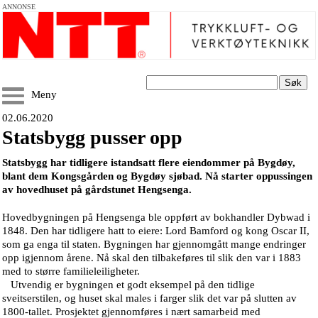
ANNONSE
Søk
Meny
02.06.2020
Statsbygg pusser opp
Statsbygg har tidligere istandsatt flere eiendommer på Bygdøy,
blant dem Kongsgården og Bygdøy sjøbad. Nå starter oppussingen
av hovedhuset på gårdstunet Hengsenga.
Hovedbygningen på Hengsenga ble oppført av bokhandler Dybwad i
1848. Den har tidligere hatt to eiere: Lord Bamford og kong Oscar II,
som ga enga til staten. Bygningen har gjennomgått mange endringer
opp igjennom årene. Nå skal den tilbakeføres til slik den var i 1883
med to større familieleiligheter.
Utvendig er bygningen et godt eksempel på den tidlige
sveitserstilen, og huset skal males i farger slik det var på slutten av
1800-tallet. Prosjektet gjennomføres i nært samarbeid med