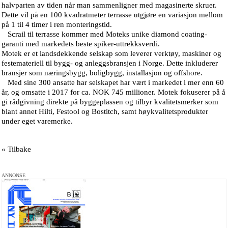
halvparten av tiden når man sammenligner med magasinerte skruer.
Dette vil på en 100 kvadratmeter terrasse utgjøre en variasjon mellom
på 1 til 4 timer i ren monteringstid.
Scrail til terrasse kommer med Moteks unike diamond coating-
garanti med markedets beste spiker-uttrekksverdi.
Motek er et landsdekkende selskap som leverer verktøy, maskiner og
festemateriell til bygg- og anleggsbransjen i Norge. Dette inkluderer
bransjer som næringsbygg, boligbygg, installasjon og offshore.
Med sine 300 ansatte har selskapet har vært i markedet i mer enn 60
år, og omsatte i 2017 for ca. NOK 745 millioner. Motek fokuserer på å
gi rådgivning direkte på byggeplassen og tilbyr kvalitetsmerker som
blant annet Hilti, Festool og Bostitch, samt høykvalitetsprodukter
under eget varemerke.
« Tilbake
ANNONSE