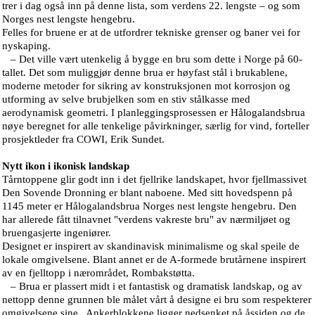
trer i dag også inn på denne lista, som verdens 22. lengste – og som
Norges nest lengste hengebru.
Felles for bruene er at de utfordrer tekniske grenser og baner vei for
nyskaping.
– Det ville vært utenkelig å bygge en bru som dette i Norge på 60-
tallet. Det som muliggjør denne brua er høyfast stål i brukablene,
moderne metoder for sikring av konstruksjonen mot korrosjon og
utforming av selve brubjelken som en stiv stålkasse med
aerodynamisk geometri. I planleggingsprosessen er Hålogalandsbrua
nøye beregnet for alle tenkelige påvirkninger, særlig for vind, forteller
prosjektleder fra COWI, Erik Sundet.
Nytt ikon i ikonisk landskap
Tårntoppene glir godt inn i det fjellrike landskapet, hvor fjellmassivet
Den Sovende Dronning er blant naboene. Med sitt hovedspenn på
1145 meter er Hålogalandsbrua Norges nest lengste hengebru. Den
har allerede fått tilnavnet "verdens vakreste bru" av nærmiljøet og
bruengasjerte ingeniører.
Designet er inspirert av skandinavisk minimalisme og skal speile de
lokale omgivelsene. Blant annet er de A-formede brutårnene inspirert
av en fjelltopp i nærområdet, Rombakstøtta.
– Brua er plassert midt i et fantastisk og dramatisk landskap, og av
nettopp denne grunnen ble målet vårt å designe ei bru som respekterer
omgivelsene sine. Ankerblokkene ligger nedsenket på åssiden og de