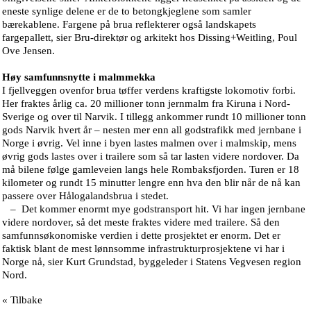
eneste synlige delene er de to betongkjeglene som samler
bærekablene. Fargene på brua reflekterer også landskapets
fargepallett, sier Bru-direktør og arkitekt hos Dissing+Weitling, Poul
Ove Jensen.
Høy samfunnsnytte i malmmekka
I fjellveggen ovenfor brua tøffer verdens kraftigste lokomotiv forbi.
Her fraktes årlig ca. 20 millioner tonn jernmalm fra Kiruna i Nord-
Sverige og over til Narvik. I tillegg ankommer rundt 10 millioner tonn
gods Narvik hvert år – nesten mer enn all godstrafikk med jernbane i
Norge i øvrig. Vel inne i byen lastes malmen over i malmskip, mens
øvrig gods lastes over i trailere som så tar lasten videre nordover. Da
må bilene følge gamleveien langs hele Rombaksfjorden. Turen er 18
kilometer og rundt 15 minutter lengre enn hva den blir når de nå kan
passere over Hålogalandsbrua i stedet.
– Det kommer enormt mye godstransport hit. Vi har ingen jernbane
videre nordover, så det meste fraktes videre med trailere. Så den
samfunnsøkonomiske verdien i dette prosjektet er enorm. Det er
faktisk blant de mest lønnsomme infrastrukturprosjektene vi har i
Norge nå, sier Kurt Grundstad, byggeleder i Statens Vegvesen region
Nord.
« Tilbake