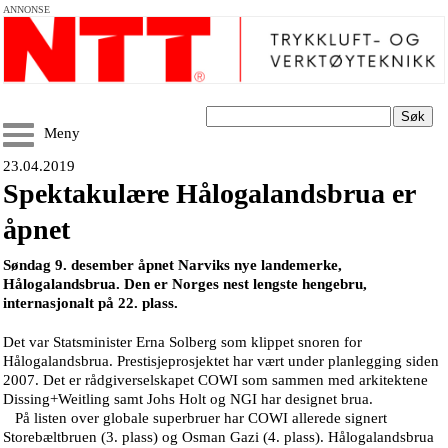
ANNONSE
Søk
Meny
23.04.2019
Spektakulære Hålogalandsbrua er
åpnet
Søndag 9. desember åpnet Narviks nye landemerke,
Hålogalandsbrua. Den er Norges nest lengste hengebru,
internasjonalt på 22. plass.
Det var Statsminister Erna Solberg som klippet snoren for
Hålogalandsbrua. Prestisjeprosjektet har vært under planlegging siden
2007. Det er rådgiverselskapet COWI som sammen med arkitektene
Dissing+Weitling samt Johs Holt og NGI har designet brua.
På listen over globale superbruer har COWI allerede signert
Storebæltbruen (3. plass) og Osman Gazi (4. plass). Hålogalandsbrua