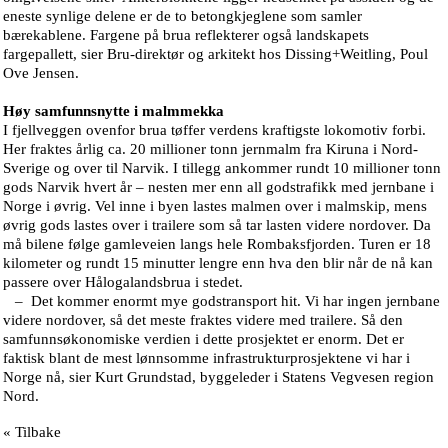
eneste synlige delene er de to betongkjeglene som samler
bærekablene. Fargene på brua reflekterer også landskapets
fargepallett, sier Bru-direktør og arkitekt hos Dissing+Weitling, Poul
Ove Jensen.
Høy samfunnsnytte i malmmekka
I fjellveggen ovenfor brua tøffer verdens kraftigste lokomotiv forbi.
Her fraktes årlig ca. 20 millioner tonn jernmalm fra Kiruna i Nord-
Sverige og over til Narvik. I tillegg ankommer rundt 10 millioner tonn
gods Narvik hvert år – nesten mer enn all godstrafikk med jernbane i
Norge i øvrig. Vel inne i byen lastes malmen over i malmskip, mens
øvrig gods lastes over i trailere som så tar lasten videre nordover. Da
må bilene følge gamleveien langs hele Rombaksfjorden. Turen er 18
kilometer og rundt 15 minutter lengre enn hva den blir når de nå kan
passere over Hålogalandsbrua i stedet.
– Det kommer enormt mye godstransport hit. Vi har ingen jernbane
videre nordover, så det meste fraktes videre med trailere. Så den
samfunnsøkonomiske verdien i dette prosjektet er enorm. Det er
faktisk blant de mest lønnsomme infrastrukturprosjektene vi har i
Norge nå, sier Kurt Grundstad, byggeleder i Statens Vegvesen region
Nord.
« Tilbake