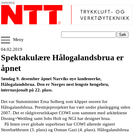
ANNONSE
Søk
Meny
04.02.2019
Spektakulære Hålogalandsbrua er
åpnet
Søndag 9. desember åpnet Narviks nye landemerke,
Hålogalandsbrua. Den er Norges nest lengste hengebru,
internasjonalt på 22. plass.
Det var Statsminister Erna Solberg som klippet snoren for
Hålogalandsbrua. Prestisjeprosjektet har vært under planlegging siden
2007. Det er rådgiverselskapet COWI som sammen med arkitektene
Dissing+Weitling samt Johs Holt og NGI har designet brua.
På listen over globale superbruer har COWI allerede signert
Storebæltbruen (3. plass) og Osman Gazi (4. plass). Hålogalandsbrua