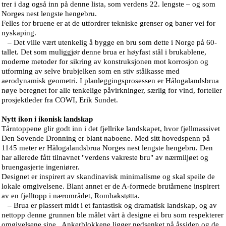
trer i dag også inn på denne lista, som verdens 22. lengste – og som
Norges nest lengste hengebru.
Felles for bruene er at de utfordrer tekniske grenser og baner vei for
nyskaping.
– Det ville vært utenkelig å bygge en bru som dette i Norge på 60-
tallet. Det som muliggjør denne brua er høyfast stål i brukablene,
moderne metoder for sikring av konstruksjonen mot korrosjon og
utforming av selve brubjelken som en stiv stålkasse med
aerodynamisk geometri. I planleggingsprosessen er Hålogalandsbrua
nøye beregnet for alle tenkelige påvirkninger, særlig for vind, forteller
prosjektleder fra COWI, Erik Sundet.
Nytt ikon i ikonisk landskap
Tårntoppene glir godt inn i det fjellrike landskapet, hvor fjellmassivet
Den Sovende Dronning er blant naboene. Med sitt hovedspenn på
1145 meter er Hålogalandsbrua Norges nest lengste hengebru. Den
har allerede fått tilnavnet "verdens vakreste bru" av nærmiljøet og
bruengasjerte ingeniører.
Designet er inspirert av skandinavisk minimalisme og skal speile de
lokale omgivelsene. Blant annet er de A-formede brutårnene inspirert
av en fjelltopp i nærområdet, Rombakstøtta.
– Brua er plassert midt i et fantastisk og dramatisk landskap, og av
nettopp denne grunnen ble målet vårt å designe ei bru som respekterer
omgivelsene sine. Ankerblokkene ligger nedsenket på åssiden og de