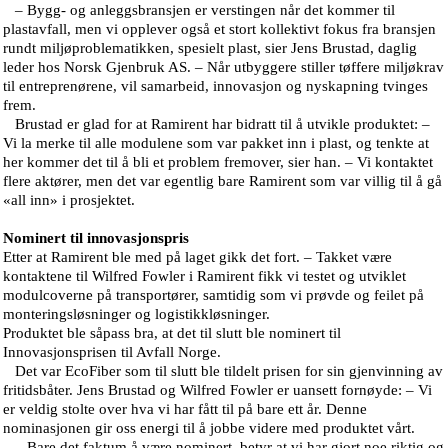
– Bygg- og anleggsbransjen er verstingen når det kommer til
plastavfall, men vi opplever også et stort kollektivt fokus fra bransjen
rundt miljøproblematikken, spesielt plast, sier Jens Brustad, daglig
leder hos Norsk Gjenbruk AS. – Når utbyggere stiller tøffere miljøkrav
til entreprenørene, vil samarbeid, innovasjon og nyskapning tvinges
frem.
Brustad er glad for at Ramirent har bidratt til å utvikle produktet: –
Vi la merke til alle modulene som var pakket inn i plast, og tenkte at
her kommer det til å bli et problem fremover, sier han. – Vi kontaktet
flere aktører, men det var egentlig bare Ramirent som var villig til å gå
«all inn» i prosjektet.
Nominert til innovasjonspris
Etter at Ramirent ble med på laget gikk det fort. – Takket være
kontaktene til Wilfred Fowler i Ramirent fikk vi testet og utviklet
modulcoverne på transportører, samtidig som vi prøvde og feilet på
monteringsløsninger og logistikkløsninger.
Produktet ble såpass bra, at det til slutt ble nominert til
Innovasjonsprisen til Avfall Norge.
Det var EcoFiber som til slutt ble tildelt prisen for sin gjenvinning av
fritidsbåter. Jens Brustad og Wilfred Fowler er uansett fornøyde: – Vi
er veldig stolte over hva vi har fått til på bare ett år. Denne
nominasjonen gir oss energi til å jobbe videre med produktet vårt.
– Bare det faktum å være nominert, betyr at vi har gjort noe riktig og