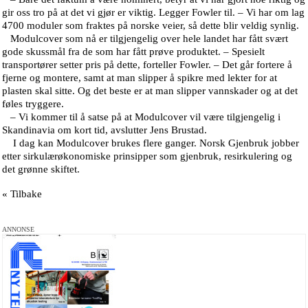
gir oss tro på at det vi gjør er viktig. Legger Fowler til. – Vi har om lag
4700 moduler som fraktes på norske veier, så dette blir veldig synlig.
Modulcover som nå er tilgjengelig over hele landet har fått svært
gode skussmål fra de som har fått prøve produktet. – Spesielt
transportører setter pris på dette, forteller Fowler. – Det går fortere å
fjerne og montere, samt at man slipper å spikre med lekter for at
plasten skal sitte. Og det beste er at man slipper vannskader og at det
føles tryggere.
– Vi kommer til å satse på at Modulcover vil være tilgjengelig i
Skandinavia om kort tid, avslutter Jens Brustad.
I dag kan Modulcover brukes flere ganger. Norsk Gjenbruk jobber
etter sirkulærøkonomiske prinsipper som gjenbruk, resirkulering og
det grønne skiftet.
« Tilbake
ANNONSE