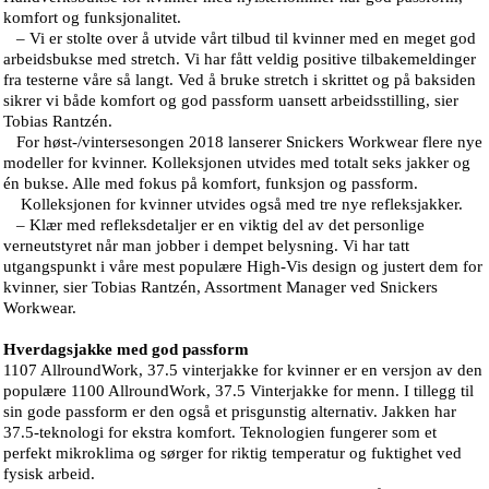
komfort og funksjonalitet.
– Vi er stolte over å utvide vårt tilbud til kvinner med en meget god
arbeidsbukse med stretch. Vi har fått veldig positive tilbakemeldinger
fra testerne våre så langt. Ved å bruke stretch i skrittet og på baksiden
sikrer vi både komfort og god passform uansett arbeidsstilling, sier
Tobias Rantzén.
For høst-/vintersesongen 2018 lanserer Snickers Workwear flere nye
modeller for kvinner. Kolleksjonen utvides med totalt seks jakker og
én bukse. Alle med fokus på komfort, funksjon og passform.
Kolleksjonen for kvinner utvides også med tre nye refleksjakker.
– Klær med refleksdetaljer er en viktig del av det personlige
verneutstyret når man jobber i dempet belysning. Vi har tatt
utgangspunkt i våre mest populære High-Vis design og justert dem for
kvinner, sier Tobias Rantzén, Assortment Manager ved Snickers
Workwear.
Hverdagsjakke med god passform
1107 AllroundWork, 37.5 vinterjakke for kvinner er en versjon av den
populære 1100 AllroundWork, 37.5 Vinterjakke for menn. I tillegg til
sin gode passform er den også et prisgunstig alternativ. Jakken har
37.5-teknologi for ekstra komfort. Teknologien fungerer som et
perfekt mikroklima og sørger for riktig temperatur og fuktighet ved
fysisk arbeid.