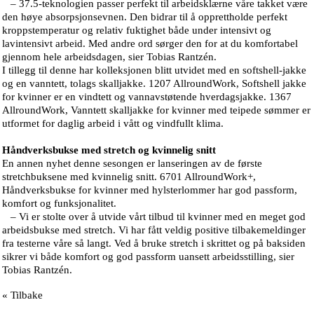
– 37.5-teknologien passer perfekt til arbeidsklærne våre takket være
den høye absorpsjonsevnen. Den bidrar til å opprettholde perfekt
kroppstemperatur og relativ fuktighet både under intensivt og
lavintensivt arbeid. Med andre ord sørger den for at du komfortabel
gjennom hele arbeidsdagen, sier Tobias Rantzén.
I tillegg til denne har kolleksjonen blitt utvidet med en softshell-jakke
og en vanntett, tolags skalljakke. 1207 AllroundWork, Softshell jakke
for kvinner er en vindtett og vannavstøtende hverdagsjakke. 1367
AllroundWork, Vanntett skalljakke for kvinner med teipede sømmer er
utformet for daglig arbeid i vått og vindfullt klima.
Håndverksbukse med stretch og kvinnelig snitt
En annen nyhet denne sesongen er lanseringen av de første
stretchbuksene med kvinnelig snitt. 6701 AllroundWork+,
Håndverksbukse for kvinner med hylsterlommer har god passform,
komfort og funksjonalitet.
– Vi er stolte over å utvide vårt tilbud til kvinner med en meget god
arbeidsbukse med stretch. Vi har fått veldig positive tilbakemeldinger
fra testerne våre så langt. Ved å bruke stretch i skrittet og på baksiden
sikrer vi både komfort og god passform uansett arbeidsstilling, sier
Tobias Rantzén.
« Tilbake