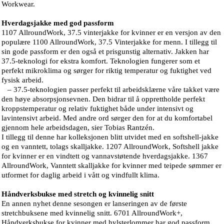
Workwear.
Hverdagsjakke med god passform
1107 AllroundWork, 37.5 vinterjakke for kvinner er en versjon av den
populære 1100 AllroundWork, 37.5 Vinterjakke for menn. I tillegg til
sin gode passform er den også et prisgunstig alternativ. Jakken har
37.5-teknologi for ekstra komfort. Teknologien fungerer som et
perfekt mikroklima og sørger for riktig temperatur og fuktighet ved
fysisk arbeid.
– 37.5-teknologien passer perfekt til arbeidsklærne våre takket være
den høye absorpsjonsevnen. Den bidrar til å opprettholde perfekt
kroppstemperatur og relativ fuktighet både under intensivt og
lavintensivt arbeid. Med andre ord sørger den for at du komfortabel
gjennom hele arbeidsdagen, sier Tobias Rantzén.
I tillegg til denne har kolleksjonen blitt utvidet med en softshell-jakke
og en vanntett, tolags skalljakke. 1207 AllroundWork, Softshell jakke
for kvinner er en vindtett og vannavstøtende hverdagsjakke. 1367
AllroundWork, Vanntett skalljakke for kvinner med teipede sømmer er
utformet for daglig arbeid i vått og vindfullt klima.
Håndverksbukse med stretch og kvinnelig snitt
En annen nyhet denne sesongen er lanseringen av de første
stretchbuksene med kvinnelig snitt. 6701 AllroundWork+,
Håndverksbukse for kvinner med hylsterlommer har god passform,