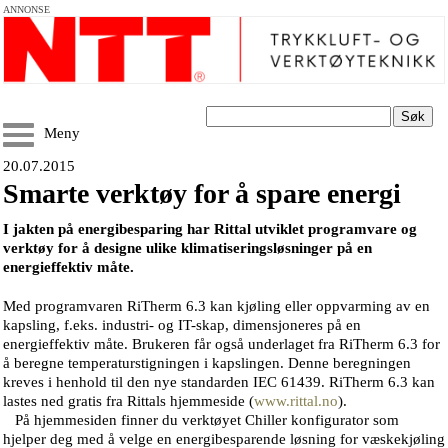
ANNONSE
Søk
Meny
20.07.2015
Smarte verktøy for å spare energi
I jakten på energibesparing har Rittal utviklet programvare og
verktøy for å designe ulike klimatiseringsløsninger på en
energieffektiv måte.
Med programvaren RiTherm 6.3 kan kjøling eller oppvarming av en
kapsling, f.eks. industri- og IT-skap, dimensjoneres på en
energieffektiv måte. Brukeren får også underlaget fra RiTherm 6.3 for
å beregne temperaturstigningen i kapslingen. Denne beregningen
kreves i henhold til den nye standarden IEC 61439. RiTherm 6.3 kan
lastes ned gratis fra Rittals hjemmeside (
www.rittal.no
).
På hjemmesiden finner du verktøyet Chiller konfigurator som
hjelper deg med å velge en energibesparende løsning for væskekjøling