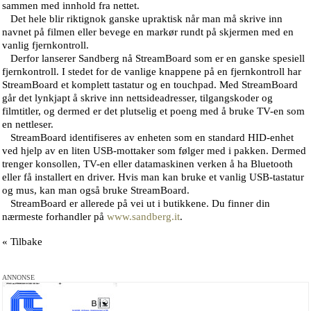
sammen med innhold fra nettet.
Det hele blir riktignok ganske upraktisk når man må skrive inn
navnet på filmen eller bevege en markør rundt på skjermen med en
vanlig fjernkontroll.
Derfor lanserer Sandberg nå StreamBoard som er en ganske spesiell
fjernkontroll. I stedet for de vanlige knappene på en fjernkontroll har
StreamBoard et komplett tastatur og en touchpad. Med StreamBoard
går det lynkjapt å skrive inn nettsideadresser, tilgangskoder og
filmtitler, og dermed er det plutselig et poeng med å bruke TV-en som
en nettleser.
StreamBoard identifiseres av enheten som en standard HID-enhet
ved hjelp av en liten USB-mottaker som følger med i pakken. Dermed
trenger konsollen, TV-en eller datamaskinen verken å ha Bluetooth
eller få installert en driver. Hvis man kan bruke et vanlig USB-tastatur
og mus, kan man også bruke StreamBoard.
StreamBoard er allerede på vei ut i butikkene. Du finner din
nærmeste forhandler på
www.sandberg.it
.
« Tilbake
ANNONSE