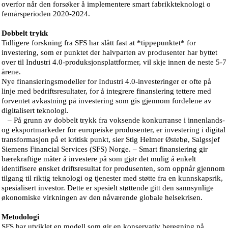
overfor når den forsøker å implementere smart fabrikkteknologi o
femårsperioden 2020-2024.
Dobbelt trykk
Tidligere forskning fra SFS har slått fast at *tippepunktet* for
investering, som er punktet der halvparten av produsenter har byttet
over til Industri 4.0-produksjonsplattformer, vil skje innen de neste 5-7
årene.
Nye finansieringsmodeller for Industri 4.0-investeringer er ofte på
linje med bedriftsresultater, for å integrere finansiering tettere med
forventet avkastning på investering som gis gjennom fordelene av
digitalisert teknologi.
– På grunn av dobbelt trykk fra voksende konkurranse i innenlands-
og eksportmarkeder for europeiske produsenter, er investering i digital
transformasjon på et kritisk punkt, sier Stig Helmer Østebø, Salgssjef
Siemens Financial Services (SFS) Norge. – Smart finansiering gir
bærekraftige måter å investere på som gjør det mulig å enkelt
identifisere ønsket driftsresultat for produsenten, som oppnår gjennom
tilgang til riktig teknologi og tjenester med støtte fra en kunnskapsrik,
spesialisert investor. Dette er spesielt støttende gitt den sannsynlige
økonomiske virkningen av den nåværende globale helsekrisen.
Metodologi
SFS har utviklet en modell som gir en konservativ beregning på