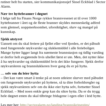
rutiner helt fra starten, sier kommunikasjonssjef Sissel Eckblad i Sector
Alarm.
Nær tre hyttebranner i døgnet
I følge tall fra Finans Norge rykker brannvesenet ut til over 1000
hyttebranner i året og de fleste branner skyldes menneskelig adferd
som glemsel, uoppmerksomhet, uforsiktighet, slurv og mangel på
kunnskap.
Sjekk utstyret
Uansett om du skal feriere på fjellet eller ved fjorden, er det påbudt
med fungerende røykvarsler og slukkemiddel i alle ferieboliger.
Mange hytter ligger langt fra nærmeste brannstasjon og tidlig varsling
er derfor helt avgjørende hvis uhellet først er ute. Men, det nytter ikke
å ha røykvarsler og slukkemiddel hvis det ikke fungerer. Sjekk derfor
røykvarsleren og brannslukkeren hver gang du er på hytta.
… selv om du leier hytta
– Det kan være smart å tenke på at noen utleiere slurver med påbudet
om fungerende røykvarsler på hyttene, så ta dine forholdsregler og
sjekk røykvarsleren selv om du ikke eier hytta selv, fortsetter Sissel
Eckblad. – Med noen enkle grep kan du sikre hytta. Da er du trygg
hele døgnet enten du skal tilbringe fridagene i egen eller i leid hytte.
Les mer her:
http://sectoralarm.no/landing/brannsikringstips/