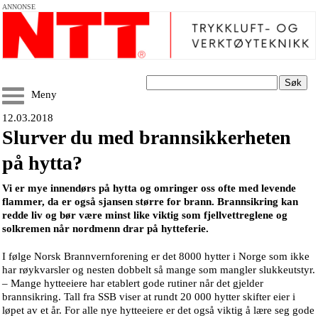
ANNONSE
Søk
Meny
12.03.2018
Slurver du med brannsikkerheten
på hytta?
Vi er mye innendørs på hytta og omringer oss ofte med levende
flammer, da er også sjansen større for brann. Brannsikring kan
redde liv og bør være minst like viktig som fjellvettreglene og
solkremen når nordmenn drar på hytteferie.
I følge Norsk Brannvernforening er det 8000 hytter i Norge som ikke
har røykvarsler og nesten dobbelt så mange som mangler slukkeutstyr.
– Mange hytteeiere har etablert gode rutiner når det gjelder
brannsikring. Tall fra SSB viser at rundt 20 000 hytter skifter eier i
løpet av et år. For alle nye hytteeiere er det også viktig å lære seg gode