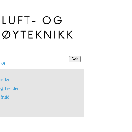
Søk
026
idler
og Trender
fritid