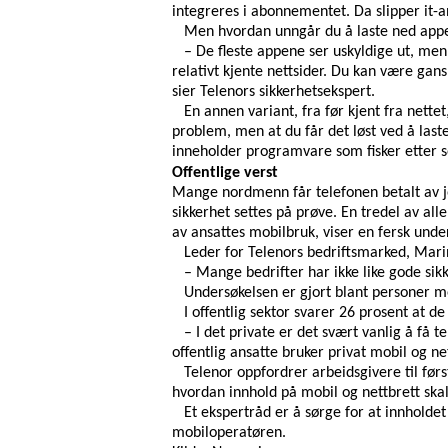
integreres i abonnementet. Da slipper it-a
Men hvordan unngår du å laste ned app
– De fleste appene ser uskyldige ut, men
relativt kjente nettsider. Du kan være gan
sier Telenors sikkerhetsekspert.
En annen variant, fra før kjent fra nette
problem, men at du får det løst ved å last
inneholder programvare som fisker etter s
Offentlige verst
Mange nordmenn får telefonen betalt av j
sikkerhet settes på prøve. En tredel av a
av ansattes mobilbruk, viser en fersk unde
Leder for Telenors bedriftsmarked, Marin
– Mange bedrifter har ikke like gode sikk
Undersøkelsen er gjort blant personer me
I offentlig sektor svarer 26 prosent at 
– I det private er det svært vanlig å få 
offentlig ansatte bruker privat mobil og ne
Telenor oppfordrer arbeidsgivere til først
hvordan innhold på mobil og nettbrett skal
Et ekspertråd er å sørge for at innholdet
mobiloperatøren.