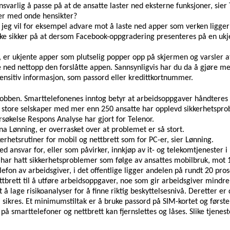
nsvarlig å passe på at de ansatte laster ned eksterne funksjoner, sie
er med onde hensikter?
 jeg vil for eksempel advare mot å laste ned apper som verken ligger
ske sikker på at dersom Facebook-oppgradering presenteres på en ukje
t, er ukjente apper som plutselig popper opp på skjermen og varsler at
e ned nettopp den forslåtte appen. Sannsynligvis har du da å gjøre me
ensitiv informasjon, som passord eller kredittkortnummer.
obben. Smarttelefonenes inntog betyr at arbeidsoppgaver håndteres 
lle store selskaper med mer enn 250 ansatte har opplevd sikkerhetsp
rsøkelse Respons Analyse har gjort for Telenor.
a Lønning, er overrasket over at problemet er så stort.
erhetsrutiner for mobil og nettbrett som for PC-er, sier Lønning.
d ansvar for, eller som påvirker, innkjøp av it- og telekomtjenester i
de har hatt sikkerhetsproblemer som følge av ansattes mobilbruk, mot 
telefon av arbeidsgiver, i det offentlige ligger andelen på rundt 20 p
ttbrett til å utføre arbeidsoppgaver, noe som gir arbeidsgiver mindre 
 å lage risikoanalyser for å finne riktig beskyttelsesnivå. Deretter er d
 sikres. Et minimumstiltak er å bruke passord på SIM-kortet og første
 på smarttelefoner og nettbrett kan fjernslettes og låses. Slike tjenes