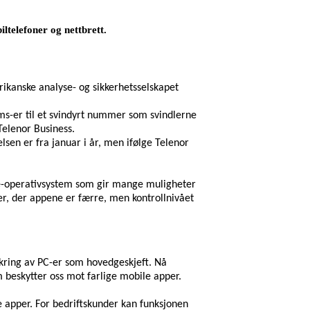
ltelefoner og nettbrett.
rikanske analyse- og sikkerhetsselskapet
ms-er til et svindyrt nummer som svindlerne
Telenor Business.
elsen er fra januar i år, men ifølge Telenor
ce-operativsystem som gir mange muligheter
er, der appene er færre, men kontrollnivået
ikring av PC-er som hovedgeskjeft. Nå
beskytter oss mot farlige mobile apper.
e apper. For bedriftskunder kan funksjonen