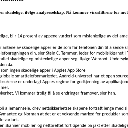
er skadelige, ifølge analyseselskap. Nå kommer virusfiltrene for mobi
delige, blir 14 prosent av appene vurdert som mistenkelige av det ame
iantene av skadelige apper er de som får telefonen din til å sende s
lefonregningen din, sier Stein C. Tømmer, leder for mobilsikkerhet i 
antallet skadelige og mistenkelige apper seg, ifølge Webroot. Undersøk
iden da.
 som ingen skadelige apper i Apples App Store.
 globale smarttelefonmarkedet. Android-universet har et open sour
-brukerne er underlagt Apples regime for godkjenning av applikasjon
mmer.
kkerhet. Vi kommer trolig til å se endringer framover, sier han.
bli allemannseie, drev nettsikkerhetsselskapene fortsatt lenge med s
ymantec og Norman at det er et voksende marked for produkter som 
e variant.
 den skanner mobilen og nettbrettet fortløpende på jakt etter skadelig