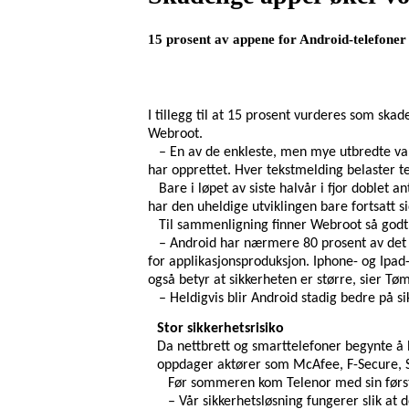
15 prosent av appene for Android-telefoner 
I tillegg til at 15 prosent vurderes som ska
Webroot.
– En av de enkleste, men mye utbredte var
har opprettet. Hver tekstmelding belaster te
Bare i løpet av siste halvår i fjor doblet 
har den uheldige utviklingen bare fortsatt s
Til sammenligning finner Webroot så godt
– Android har nærmere 80 prosent av det
for applikasjonsproduksjon. Iphone- og Ipad
også betyr at sikkerheten er større, sier Tø
– Heldigvis blir Android stadig bedre på si
Stor sikkerhetsrisiko
Da nettbrett og smarttelefoner begynte å 
oppdager aktører som McAfee, F-Secure, S
Før sommeren kom Telenor med sin først
– Vår sikkerhetsløsning fungerer slik at