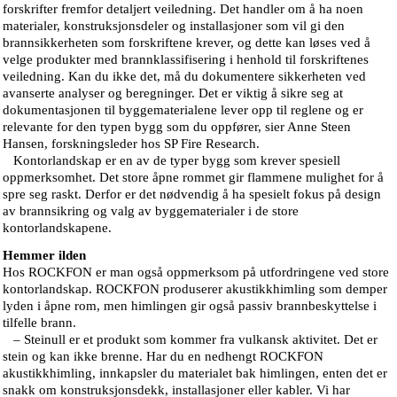
forskrifter fremfor detaljert veiledning. Det handler om å ha noen
materialer, konstruksjonsdeler og installasjoner som vil gi den
brannsikkerheten som forskriftene krever, og dette kan løses ved å
velge produkter med brannklassifisering i henhold til forskriftenes
veiledning. Kan du ikke det, må du dokumentere sikkerheten ved
avanserte analyser og beregninger. Det er viktig å sikre seg at
dokumentasjonen til byggematerialene lever opp til reglene og er
relevante for den typen bygg som du oppfører, sier Anne Steen
Hansen, forskningsleder hos SP Fire Research.
Kontorlandskap er en av de typer bygg som krever spesiell
oppmerksomhet. Det store åpne rommet gir flammene mulighet for å
spre seg raskt. Derfor er det nødvendig å ha spesielt fokus på design
av brannsikring og valg av byggematerialer i de store
kontorlandskapene.
Hemmer ilden
Hos ROCKFON er man også oppmerksom på utfordringene ved store
kontorlandskap. ROCKFON produserer akustikkhimling som demper
lyden i åpne rom, men himlingen gir også passiv brannbeskyttelse i
tilfelle brann.
– Steinull er et produkt som kommer fra vulkansk aktivitet. Det er
stein og kan ikke brenne. Har du en nedhengt ROCKFON
akustikkhimling, innkapsler du materialet bak himlingen, enten det er
snakk om konstruksjonsdekk, installasjoner eller kabler. Vi har