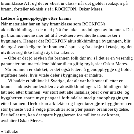
brannklasse A1, og det er «best in class» når det gjelder reaksjon på
brann, forteller teknisk sjef i ROCKFON, Oskar Meres.
Lettere å gjenoppbygge etter brann
Når materialer har en høy brannklasse som ROCKFONs
akustikkhimling, er de med på å forsinke spredningen av brannen. Det
gir brannmennene mer tid til å evakuere eventuelle mennesker i
bygningen. Henger det ROCKFON akustikkhimling i bygningen, blir
det også vanskeligere for brannen å spre seg fra etasje til etasje, og det
utvikler seg ikke farlig røyk fra takene.
– Ofte er det jo røyken fra brannen folk dør av, så det er en vesentlig
parameter om materialene bidrar til en giftig røyk, sier Oskar Meres.
Når brannen er slukket, er det også lettere å gjenoppbygge og holde
utgiftene nede, hvis vitale deler i bygningen er intakte.
– Vi hadde et bibliotek i Sverige, der alt var helt sotet til etter en
brann – inklusiv undersiden av akustikkhimlingen. Da himlingen ble
tatt ned etter brannen, var stort sett alle installasjoner over intakte, og
byggherren sparte mye penger i forbindelse med gjenoppbyggingen
etter brannen. Derfor kan arkitekter og ingeniører gjøre byggherren en
stor tjeneste ved å velge produkter som yter passiv brannbeskyttelse.
Er uhellet ute, kan det spare byggherren for millioner av kroner,
avslutter Oskar Meres.
« Tilbake