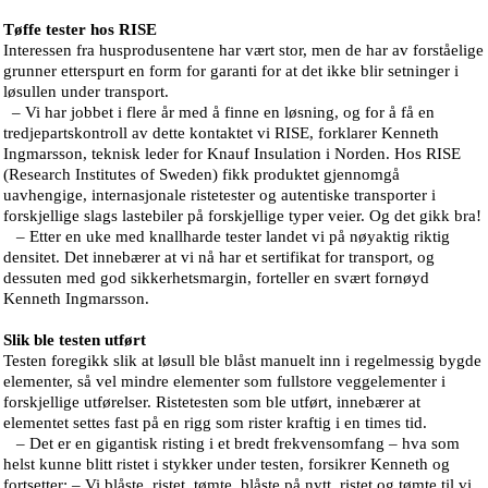
Tøffe tester hos RISE
Interessen fra husprodusentene har vært stor, men de har av forståelige
grunner etterspurt en form for garanti for at det ikke blir setninger i
løsullen under transport.
– Vi har jobbet i flere år med å finne en løsning, og for å få en
tredjepartskontroll av dette kontaktet vi RISE, forklarer Kenneth
Ingmarsson, teknisk leder for Knauf Insulation i Norden. Hos RISE
(Research Institutes of Sweden) fikk produktet gjennomgå
uavhengige, internasjonale ristetester og autentiske transporter i
forskjellige slags lastebiler på forskjellige typer veier. Og det gikk bra!
– Etter en uke med knallharde tester landet vi på nøyaktig riktig
densitet. Det innebærer at vi nå har et sertifikat for transport, og
dessuten med god sikkerhetsmargin, forteller en svært fornøyd
Kenneth Ingmarsson.
Slik ble testen utført
Testen foregikk slik at løsull ble blåst manuelt inn i regelmessig bygde
elementer, så vel mindre elementer som fullstore veggelementer i
forskjellige utførelser. Ristetesten som ble utført, innebærer at
elementet settes fast på en rigg som rister kraftig i en times tid.
– Det er en gigantisk risting i et bredt frekvensomfang – hva som
helst kunne blitt ristet i stykker under testen, forsikrer Kenneth og
fortsetter: – Vi blåste, ristet, tømte, blåste på nytt, ristet og tømte til vi