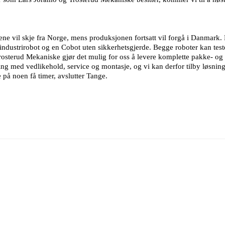
jene vil skje fra Norge, mens produksjonen fortsatt vil forgå i Danmark.
 industrirobot og en Cobot uten sikkerhetsgjerde. Begge roboter kan te
erud Mekaniske gjør det mulig for oss å levere komplette pakke- og pa
ng med vedlikehold, service og montasje, og vi kan derfor tilby løsnin
e på noen få timer, avslutter Tange.