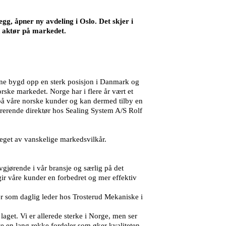
g, åpner ny avdeling i Oslo. Det skjer i
 aktør på markedet.
rene bygd opp en sterk posisjon i Danmark og
orske markedet. Norge har i flere år vært et
 på våre norske kunder og kan dermed tilby en
strerende direktør hos Sealing System A/S Rolf
eget av vanskelige markedsvilkår.
vgjørende i vår bransje og særlig på det
gir våre kunder en forbedret og mer effektiv
r som daglig leder hos Trosterud Mekaniske i
aget. Vi er allerede sterke i Norge, men ser
e en lang rekke fordeler som øker kvaliteten