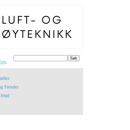
Søk
026
idler
og Trender
fritid