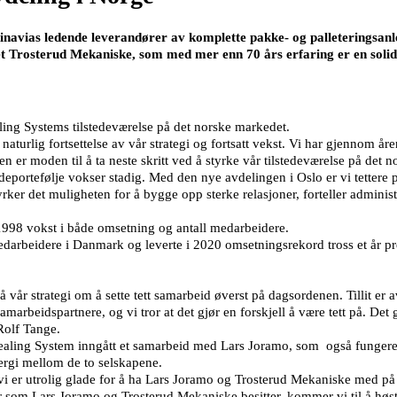
navias ledende leverandører av komplette pakke- og palleteringsanleg
 Trosterud Mekaniske, som med mer enn 70 års erfaring er en solid
aling Systems tilstedeværelse på det norske markedet.
aturlig fortsettelse av vår strategi og fortsatt vekst. Vi har gjennom å
n er moden til å ta neste skritt ved å styrke vår tilstedeværelse på det n
deportefølje vokser stadig. Med den nye avdelingen i Oslo er vi tettere
yrker det muligheten for å bygge opp sterke relasjoner, forteller admini
998 vokst i både omsetning og antall medarbeidere.
arbeidere i Danmark og leverte i 2020 omsetningsrekord tross et år pr
vår strategi om å sette tett samarbeid øverst på dagsordenen. Tillit er a
arbeidspartnere, og vi tror at det gjør en forskjell å være tett på. Det 
Rolf Tange.
ealing System inngått et samarbeid med Lars Joramo, som også fungere
ergi mellom de to selskapene.
i er utrolig glade for å ha Lars Joramo og Trosterud Mekaniske med på l
r som Lars Joramo og Trosterud Mekaniske besitter, kommer vi til å høst