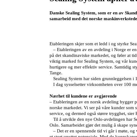
Danske Sealing System, som er en av Skandi
samarbeid med det norske maskinverkstedet
Etableringen skjer som et ledd i og styrke Se
– Etableringen av en avdeling i Norge er en n
på det skandinaviske markedet, og føler at tide
viktig marked for Sealing System, og vår kun
hurtigere og mer effektiv service. Samtidig st
Tange.
Sealing System har siden grunnleggelsen i 1
I dag sysselsetter virksomheten over 100 med
Nærhet til kundene er avgjørende
– Etableringen av en norsk avdeling bygger på 
norske markedet. Vi ser på våre kunder som sam
service, og dermed også større trygghet, sier 
Til å utvikle den nye Oslo-avdelingen har S
Oslo. Samarbeidet gjør det mulig å skape syn
– Det er en spennende tid vi går i møte, og v
et stort unyttet potensiale. Med de kunnskape