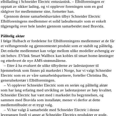
elbillading i Schneider Electric entusiastisk. – Elbilforeningen er
opptatt av sikker lading, og vi opplever foreningen som en god
rådgiver for medlemmene sine, fortsetter han.
Gjennom denne samarbeidsavtalen tilbyr Schneider Electric
Elbilforeningens medlemmer et solid ladealternativ som er enkelt
tilgjengelig over hele landet gjennom samarbeidet med Bravida.
Pålitelig aktør
I følge Hulbach er fordelene for Elbilforeningens medlemmer at de får
et velfungerende og gjennomtestet produkt som er stabilt og pålitelig.
Det enkelte medlemmet kan velge mellom ulike modeller avhengig av
sitt behov. EVlink Smart Wallbox kan kobles til smart home-løsninger
og etterhvert de nye AMS-strømmålerne.
– Etter å ha evaluert de ulike tilbyderne av ladestasjoner til
hjemmebruk som finnes på markedet i Norge, har vi valgt Schneider
Electric som en av våre samarbeidspartnere, forteller Christina Bu,
generalsekretær i Elbilforeningen.
– Vi opplever Schneider Electric som en seriøs og pålitelig aktør
som har lang erfaring med utvikling av ladestasjoner av høy kvalitet.
Schneider Electric har vært med i markedet fra begynnelsen, og
sammen med Bravida som installatør, mener vi derfor at dette
medlemstilbudet er et trygt valg.
– Vi har valgt å samarbeide med Schneider Electric i denne
leveransen fordi vi anser at Schneider Electrics produkter er gode,