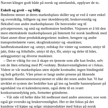
Navnet klinger godt både på norsk og utenlandsk, opplyser de to.
Enkelt og greit – og billig
Brødrene mener at deres markedsplass skiller seg ut ved å være enkel
og oversiktlig, billigere og mer skreddersydd, brukervennlig og
fleksibel enn andre markedsplasser. De henvender seg til
privatpersoner, og små og mellomstore bedrifter. Visjonen er å bli den
mest ettertraktede markedsplassen på Internett for norsk landbruk med
blant annet disse produktkategoriene: trailere, hengere og andre
transportrelaterte varer, skogbruksutstyr og -maskiner,
landbruksmaskiner og -utstyr, redskap for vinter og sommer, utstyr til
jakt, fiske og friluftsliv, utstyr til dyr, fôr, utstyr og deler til biler,
anleggsutstyr og diverse maskiner.
– Det er viktig for oss å skape en tjeneste som alle kan bruke, selv
om de liten erfaring med PC-verktøy. Brukervennligheten er i fokus.
Videre er vår markedsplass uten skjulte kostnader, ingen bindingstid
og helt gebyrfri. Våre priser er langt under prisene på liknende
tjenester. Bannerannonsesystemet er ulikt det noen andre har. Vi har
utviklet et system der bedrifter kan gå inn og bestille bannerplasser på
egenhånd via et kalendersystem, også dette til en svært
konkurransedyktig pris, fortsetter gründerne.
– Vår side vil heller ikke bli nedlesset med andre annonser, noe som
også gir oversikt og brukervennlighet. Her er det fokus på det
kundene vil kjøpe og selge: nisjeprodukter med fokus på norsk