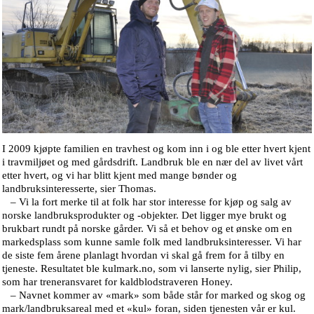
I 2009 kjøpte familien en travhest og kom inn i og ble etter hvert kjent
i travmiljøet og med gårdsdrift. Landbruk ble en nær del av livet vårt
etter hvert, og vi har blitt kjent med mange bønder og
landbruksinteresserte, sier Thomas.
– Vi la fort merke til at folk har stor interesse for kjøp og salg av
norske landbruksprodukter og -objekter. Det ligger mye brukt og
brukbart rundt på norske gårder. Vi så et behov og et ønske om en
markedsplass som kunne samle folk med landbruksinteresser. Vi har
de siste fem årene planlagt hvordan vi skal gå frem for å tilby en
tjeneste. Resultatet ble kulmark.no, som vi lanserte nylig, sier Philip,
som har treneransvaret for kaldblodstraveren Honey.
– Navnet kommer av «mark» som både står for marked og skog og
mark/landbruksareal med et «kul» foran, siden tjenesten vår er kul.