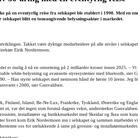
 på en eventyrlig reise fra selskapet ble etablert i 1990. Med en oms
r selskapet blitt en toneangivende belysningsaktør i markedet.
iklingen. Takket være dyktige medarbeidere på alle nivåer i selskapet, 
direktør Eirik Nordermoen.
et er mulig å nå en omsetning på 2 milliarder kroner innen 2025. – Vi ha
nable white-belysning og avanserte styresystemer med bluetooth, sier Gu
0. – Han styrte selskapet med nennsom hånd de første 10 årene. Jeg ble 
ansvaret i 2000, sier Gunvaldsen.
rk, Finland, Island, Be-Ne-Lux, Frankrike, Tyskland, Østerrike og Engl
let ut, var det ingen som forutså dagens vekst, understreker Gunvaldsen
ossister, installatører og butikkmarkedet med Skeidar og Ikea som kund
ter hvert kom Erik Nordermoen inn i selskapet og sammen utarbeidet vi e
bestemte oss for utelukkende å satse på grossist- og installatørmarkedet
ektrikere.