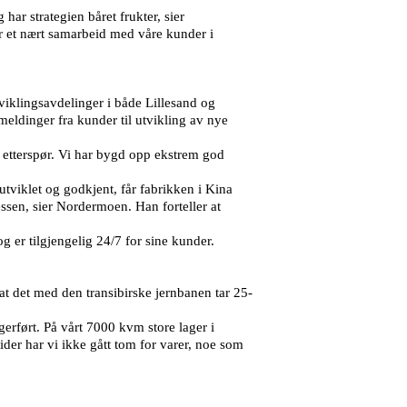
ar strategien båret frukter, sier
ar et nært samarbeid med våre kunder i
iklingsavdelinger i både Lillesand og
dinger fra kunder til utvikling av nye
e etterspør. Vi har bygd opp ekstrem god
utviklet og godkjent, får fabrikken i Kina
ssen, sier Nordermoen. Han forteller at
g er tilgjengelig 24/7 for sine kunder.
 at det med den transibirske jernbanen tar 25-
agerført. På vårt 7000 kvm store lager i
tider har vi ikke gått tom for varer, noe som