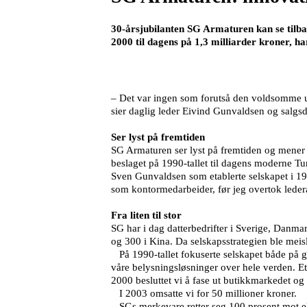
30-årsjubilanten SG Armaturen kan se tilbake
2000 til dagens på 1,3 milliarder kroner, ha
– Det var ingen som forutså den voldsomme utv
sier daglig leder Eivind Gunvaldsen og salgs
Ser lyst på fremtiden
SG Armaturen ser lyst på fremtiden og mener d
beslaget på 1990-tallet til dagens moderne Tu
Sven Gunvaldsen som etablerte selskapet i 199
som kontormedarbeider, før jeg overtok leder
Fra liten til stor
SG har i dag datterbedrifter i Sverige, Danma
og 300 i Kina. Da selskapsstrategien ble meis
På 1990-tallet fokuserte selskapet både på gr
våre belysningsløsninger over hele verden. Et
2000 besluttet vi å fase ut butikkmarkedet og 
I 2003 omsatte vi for 50 millioner kroner.
SGs merkevare retter seg 100 prosent mot el