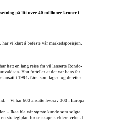
etning på litt over 40 millioner kroner i
har vi klart å befeste vår markedsposisjon,
r hatt en lang reise fra vil lanserte Rondo-
nvaldsen. Han forteller at det var hans far
ansatt i 1994, først som lager- og deretter
and. – Vi har 600 ansatte hvorav 300 i Europa
.
er. – Ikea ble vår største kunde som solgte
n strategiplan for selskapets videre vekst. I
.