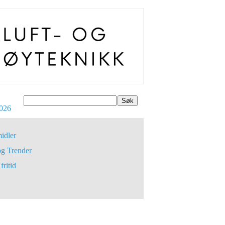
Søk
026
idler
og Trender
fritid