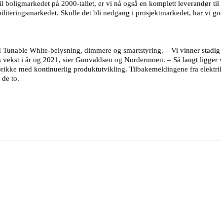
til boligmarkedet på 2000-tallet, er vi nå også en komplett leverandør t
literingsmarkedet. Skulle det bli nedgang i prosjektmarkedet, har vi go
Tunable White-belysning, dimmere og smartstyring. – Vi vinner stadig 
s vekst i år og 2021, sier Gunvaldsen og Nordermoen. – Så langt ligger v
g prikke med kontinuerlig produktutvikling. Tilbakemeldingene fra elektri
 de to.