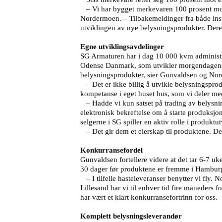
– Vi har bygget merkevaren 100 prosent mot no
Nordermoen. – Tilbakemeldinger fra både insta
utviklingen av nye belysningsprodukter. Deres
Egne utviklingsavdelinger
SG Armaturen har i dag 10 000 kvm administra
Odense Danmark, som utvikler morgendagens b
belysningsprodukter, sier Gunvaldsen og No
– Det er ikke billig å utvikle belysningsprod
kompetanse i eget huset hus, som vi deler m
– Hadde vi kun satset på trading av belysnings
elektronisk bekreftelse om å starte produksjo
selgerne i SG spiller en aktiv rolle i produktu
– Det gir dem et eierskap til produktene. De k
Konkurransefordel
Gunvaldsen fortellere videre at det tar 6-7 uk
30 dager før produktene er fremme i Hambur
– I tilfelle hasteleveranser benytter vi fly. N
Lillesand har vi til enhver tid fire måneders f
har vært et klart konkurransefortrinn for oss.
Komplett belysningsleverandør