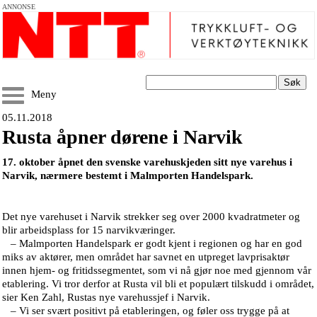
ANNONSE
Søk
Meny
05.11.2018
Rusta åpner dørene i Narvik
17. oktober åpnet den svenske varehuskjeden sitt nye varehus i
Narvik, nærmere bestemt i Malmporten Handelspark.
Det nye varehuset i Narvik strekker seg over 2000 kvadratmeter og
blir arbeidsplass for 15 narvikværinger.
– Malmporten Handelspark er godt kjent i regionen og har en god
miks av aktører, men området har savnet en utpreget lavprisaktør
innen hjem- og fritidssegmentet, som vi nå gjør noe med gjennom vår
etablering. Vi tror derfor at Rusta vil bli et populært tilskudd i området,
sier Ken Zahl, Rustas nye varehussjef i Narvik.
– Vi ser svært positivt på etableringen, og føler oss trygge på at