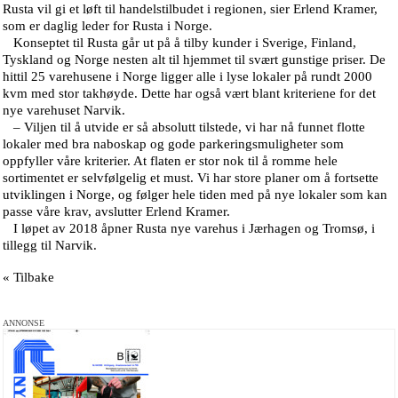
Rusta vil gi et løft til handelstilbudet i regionen, sier Erlend Kramer,
som er daglig leder for Rusta i Norge.
Konseptet til Rusta går ut på å tilby kunder i Sverige, Finland,
Tyskland og Norge nesten alt til hjemmet til svært gunstige priser. De
hittil 25 varehusene i Norge ligger alle i lyse lokaler på rundt 2000
kvm med stor takhøyde. Dette har også vært blant kriteriene for det
nye varehuset Narvik.
– Viljen til å utvide er så absolutt tilstede, vi har nå funnet flotte
lokaler med bra naboskap og gode parkeringsmuligheter som
oppfyller våre kriterier. At flaten er stor nok til å romme hele
sortimentet er selvfølgelig et must. Vi har store planer om å fortsette
utviklingen i Norge, og følger hele tiden med på nye lokaler som kan
passe våre krav, avslutter Erlend Kramer.
I løpet av 2018 åpner Rusta nye varehus i Jærhagen og Tromsø, i
tillegg til Narvik.
« Tilbake
ANNONSE