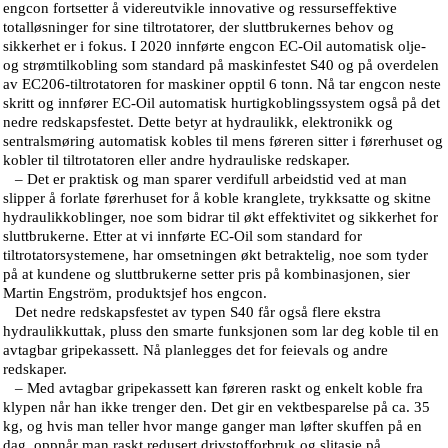
engcon fortsetter å videreutvikle innovative og ressurseffektive
totalløsninger for sine tiltrotatorer, der sluttbrukernes behov og
sikkerhet er i fokus. I 2020 innførte engcon EC-Oil automatisk olje-
og strømtilkobling som standard på maskinfestet S40 og på overdelen
av EC206-tiltrotatoren for maskiner opptil 6 tonn. Nå tar engcon neste
skritt og innfører EC-Oil automatisk hurtigkoblingssystem også på det
nedre redskapsfestet. Dette betyr at hydraulikk, elektronikk og
sentralsmøring automatisk kobles til mens føreren sitter i førerhuset og
kobler til tiltrotatoren eller andre hydrauliske redskaper.
– Det er praktisk og man sparer verdifull arbeidstid ved at man
slipper å forlate førerhuset for å koble kranglete, trykksatte og skitne
hydraulikkoblinger, noe som bidrar til økt effektivitet og sikkerhet for
sluttbrukerne. Etter at vi innførte EC-Oil som standard for
tiltrotatorsystemene, har omsetningen økt betraktelig, noe som tyder
på at kundene og sluttbrukerne setter pris på kombinasjonen, sier
Martin Engström, produktsjef hos engcon.
Det nedre redskapsfestet av typen S40 får også flere ekstra
hydraulikkuttak, pluss den smarte funksjonen som lar deg koble til en
avtagbar gripekassett. Nå planlegges det for feievals og andre
redskaper.
– Med avtagbar gripekassett kan føreren raskt og enkelt koble fra
klypen når han ikke trenger den. Det gir en vektbesparelse på ca. 35
kg, og hvis man teller hvor mange ganger man løfter skuffen på en
dag, oppnår man raskt redusert drivstofforbruk og slitasje på