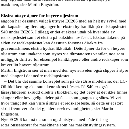
maskinen, sier Martin Engström.
Ekstra utstyr åpner for høyere oljestrøm
engcon har dessuten valgt å utstyre EC206 med en helt ny svivel med
økt kapasitet og flere utganger for ekstra hydraulikk på redskapsfestet
S40 under EC206. I tillegg er det et ekstra uttak på hver side av
redskapsfestet samt et ekstra på baksiden av festet. Ekstrauttakene på
siden av redskapsfestet kan dessuten forsynes direkte fra
gravemaskinens ekstra hydraulikkuttak. Dette åpner da for en høyere
oljestrøm enn uttakene som styres via tiltrotatorens ventiler, noe som
muliggjør drift av for eksempel kantklippere eller andre redskaper som
krever litt høyere oljestrøm.
Martin Engström sier at man med den nye svivelen også slipper å styre
med slanger i det nedre redskapsfestet.
– Det blir det samme konseptet som på de større modellene, der EC-
Oil-blokken og ekstrauttakene skrus i festet. På S40 er også
låsesylinderen skrudd direkte i blokken, og det betyr at det ikke finnes
slanger eller bevegelige deler på festet som gnages og slites. Vi vet
hvor trangt det kan være å skru i et redskapsfeste, så dette er et stort
skritt fremover når det gjelder servicevennligheten, sier Martin
Engström.
Nye EC206 kan nå dessuten også utstyres med både tilt- og
rotasjonssensorer for maskinene som har maskinstyringssystem.