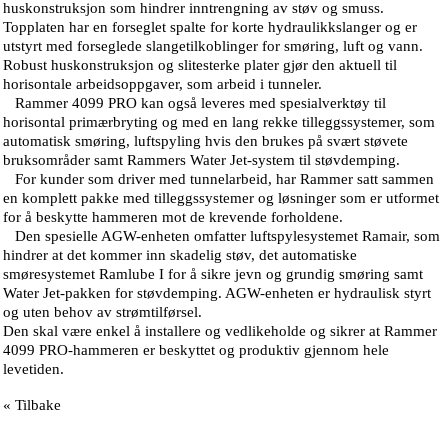
huskonstruksjon som hindrer inntrengning av støv og smuss.
Topplaten har en forseglet spalte for korte hydraulikkslanger og er
utstyrt med forseglede slangetilkoblinger for smøring, luft og vann.
Robust huskonstruksjon og slitesterke plater gjør den aktuell til
horisontale arbeidsoppgaver, som arbeid i tunneler.
Rammer 4099 PRO kan også leveres med spesialverktøy til
horisontal primærbryting og med en lang rekke tilleggssystemer, som
automatisk smøring, luftspyling hvis den brukes på svært støvete
bruksområder samt Rammers Water Jet-system til støvdemping.
For kunder som driver med tunnelarbeid, har Rammer satt sammen
en komplett pakke med tilleggssystemer og løsninger som er utformet
for å beskytte hammeren mot de krevende forholdene.
Den spesielle AGW-enheten omfatter luftspylesystemet Ramair, som
hindrer at det kommer inn skadelig støv, det automatiske
smøresystemet Ramlube I for å sikre jevn og grundig smøring samt
Water Jet-pakken for støvdemping. AGW-enheten er hydraulisk styrt
og uten behov av strømtilførsel.
Den skal være enkel å installere og vedlikeholde og sikrer at Rammer
4099 PRO-hammeren er beskyttet og produktiv gjennom hele
levetiden.
« Tilbake