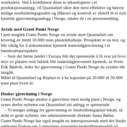
resirkulere. Ved å kombinere disse to teknologiene i et
produksjonsanlegg, vil Quantafuel sikre den mest effektive og høyest
mulige resirkuleringsgraden og tilførsel og kontroll av råstoff til et nytt
kjemisk gjenvinningsanlegg i Norge, uttaler de i en pressemelding.
Avtale med Grønt Punkt Norge
I juni inngikk Grønt Punkt Norge en avtale med Quantafuel om
levering av inntil 10.000 tonn plastemballasje. Prosjektet er en test, og
blir viktig for å dokumentere kjemisk materialgjenvinning i et
bærekraftsperspektiv.
– Som det første landet i Europa blir det spennende å få svar på hvor
mye av plasten som faktisk blir materialgjenvunnet kjemisk, sa Svein
Erik Rødvik, leder for gjenvinning i Grønt Punkt Norge da avtalen ble
inngått.
Målet til Quantafuel og Replast er å ha kapasitet på 20.000 til 30.000
tonn plast hvert år.
Ønsker gjenvinning i Norge
Grønt Punkt Norge ønsker å gjenvinne mest mulig plast i Norge, og
synes derfor nyheten om Quantafuel sitt anlegg er spennende.
– Vi trenger anlegg for gjenvinning av husholdningsplast lokalt, så
dette er gode nyheter, sier administrerende direktør Jaana Røine.
Grønt Punkt Norge har også inngått en intensjonsavtale med det finske
selskapet Fortum om å gjenvinne innsamlet husholdningsavfall på