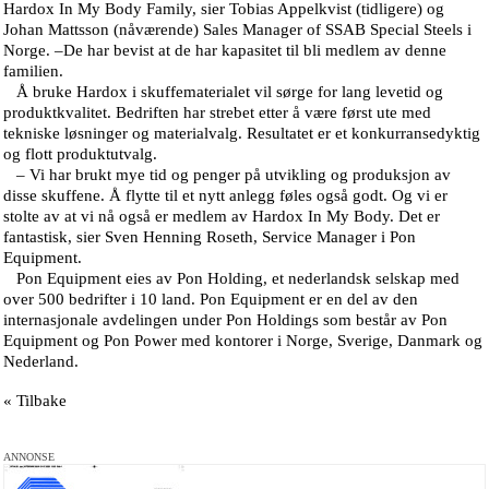
Hardox In My Body Family, sier Tobias Appelkvist (tidligere) og
Johan Mattsson (nåværende) Sales Manager of SSAB Special Steels i
Norge. –De har bevist at de har kapasitet til bli medlem av denne
familien.
Å bruke Hardox i skuffematerialet vil sørge for lang levetid og
produktkvalitet. Bedriften har strebet etter å være først ute med
tekniske løsninger og materialvalg. Resultatet er et konkurransedyktig
og flott produktutvalg.
– Vi har brukt mye tid og penger på utvikling og produksjon av
disse skuffene. Å flytte til et nytt anlegg føles også godt. Og vi er
stolte av at vi nå også er medlem av Hardox In My Body. Det er
fantastisk, sier Sven Henning Roseth, Service Manager i Pon
Equipment.
Pon Equipment eies av Pon Holding, et nederlandsk selskap med
over 500 bedrifter i 10 land. Pon Equipment er en del av den
internasjonale avdelingen under Pon Holdings som består av Pon
Equipment og Pon Power med kontorer i Norge, Sverige, Danmark og
Nederland.
« Tilbake
ANNONSE