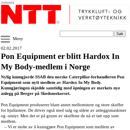
ANNONSE
Søk
Meny
02.02.2017
Pon Equipment er blitt Hardox In
My Body-medlem i Norge
Nylig kunngjorde SSAB den norske Caterpillar-forhandleren Pon
Equipment som nytt medlem av Hardox In My Body.
Kunngjøringen skjedde samtidig med åpningen av merkets nye
anlegg på Berger på Skedsmokorset.
Pon Equipment produserer blant annet mellomstore og store skuffer
for hjullastere. De driver også med salg og utleie av anleggsmaskiner
og -utstyr. Men det er på grunn av skuffene de nå er tatt opp som
medlem.
– Vi er stolte av å kunngjøre Pon Equipment som medlem av