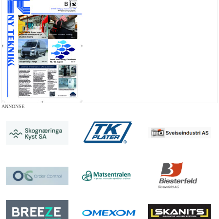
ANNONSE