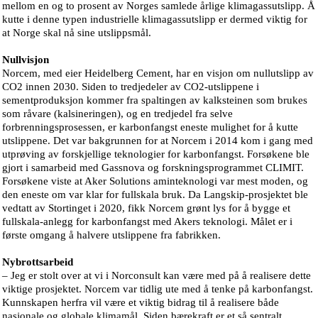
mellom en og to prosent av Norges samlede årlige klimagassutslipp. Å
kutte i denne typen industrielle klimagassutslipp er dermed viktig for
at Norge skal nå sine utslippsmål.
Nullvisjon
Norcem, med eier Heidelberg Cement, har en visjon om nullutslipp av
CO2 innen 2030. Siden to tredjedeler av CO2-utslippene i
sementproduksjon kommer fra spaltingen av kalksteinen som brukes
som råvare (kalsineringen), og en tredjedel fra selve
forbrenningsprosessen, er karbonfangst eneste mulighet for å kutte
utslippene. Det var bakgrunnen for at Norcem i 2014 kom i gang med
utprøving av forskjellige teknologier for karbonfangst. Forsøkene ble
gjort i samarbeid med Gassnova og forskningsprogrammet CLIMIT.
Forsøkene viste at Aker Solutions aminteknologi var mest moden, og
den eneste om var klar for fullskala bruk. Da Langskip-prosjektet ble
vedtatt av Stortinget i 2020, fikk Norcem grønt lys for å bygge et
fullskala-anlegg for karbonfangst med Akers teknologi. Målet er i
første omgang å halvere utslippene fra fabrikken.
Nybrottsarbeid
– Jeg er stolt over at vi i Norconsult kan være med på å realisere dette
viktige prosjektet. Norcem var tidlig ute med å tenke på karbonfangst.
Kunnskapen herfra vil være et viktig bidrag til å realisere både
nasjonale og globale klimamål. Siden bærekraft er et så sentralt