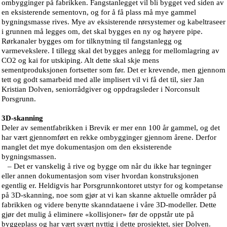
ombygginger på fabrikken. Fangstanlegget vil bli bygget ved siden av
en eksisterende sementovn, og for å få plass må mye gammel
bygningsmasse rives. Mye av eksisterende rørsystemer og kabeltraseer
i grunnen må legges om, det skal bygges en ny og høyere pipe.
Rørkanaler bygges om for tilknytning til fangstanlegg og
varmevekslere. I tillegg skal det bygges anlegg for mellomlagring av
CO2 og kai for utskiping. Alt dette skal skje mens
sementproduksjonen fortsetter som før. Det er krevende, men gjennom
tett og godt samarbeid med alle implisert vil vi få det til, sier Jan
Kristian Dolven, seniorrådgiver og oppdragsleder i Norconsult
Porsgrunn.
3D-skanning
Deler av sementfabrikken i Brevik er mer enn 100 år gammel, og det
har vært gjennomført en rekke ombygginger gjennom årene. Derfor
manglet det mye dokumentasjon om den eksisterende
bygningsmassen.
– Det er vanskelig å rive og bygge om når du ikke har tegninger
eller annen dokumentasjon som viser hvordan konstruksjonen
egentlig er. Heldigvis har Porsgrunnkontoret utstyr for og kompetanse
på 3D-skanning, noe som gjør at vi kan skanne aktuelle områder på
fabrikken og videre benytte skanndataene i våre 3D-modeller. Dette
gjør det mulig å eliminere «kollisjoner» før de oppstår ute på
byggeplass og har vært svært nyttig i dette prosjektet, sier Dolven.