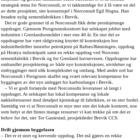
strategisk tema for Norconsult, er vi takknemlige for å få være en del
av dette prosjektet, sier konsernsjef i Norconsult Egil Hogna. Han
besøkte nylig sementfabrikken i Brevik.
Det er gode grunner til at Norconsult fikk dette prestisjetunge
oppdraget. Gjennom Porsgrunnskontoret har selskapet jobbet med
industrien i Grenlandsområdet i mer enn 40 år. En stor del av
oppdragene har vært rådgivning knyttet til konstruksjon hos
industribedrifter innenfor petrokjemi på Rafnes/Rønningen, oppdrag
på Herøya industripark samt en rekke oppdrag ved Norcems
sementfabrikk i Brevik og for Grenland havnevesen. Oppdragene har
omhandlet prosjektering av både nye konstruksjoner, utvidelser og
ombygginger med ulik kompleksitet og omfang. Med andre ord har
Norconsult i Porsgrunn skaffet seg svært relevant kompetanse for
byggingen av det nye anlegget for karbonfangst i Brevik.
– Vi er godt fornøyde med Norconsults leveranser så langt i
oppdraget. At selskapet har lokal kompetanse og lokale
nøkkelressurser med detaljert kjennskap til fabrikken, er en stor fordel.
Samtidig vet vi at Norconsult er mye mer enn det lokale kontoret, noe
som betyr at det finnes mange ressurser vi kan trekke på om det er
behov for det, sier Tor Gautestad, prosjektleder Brevik CCS.
Drift gjennom byggefasen
– Det er et stort og krevende oppdrag. Det må gjøres en rekke