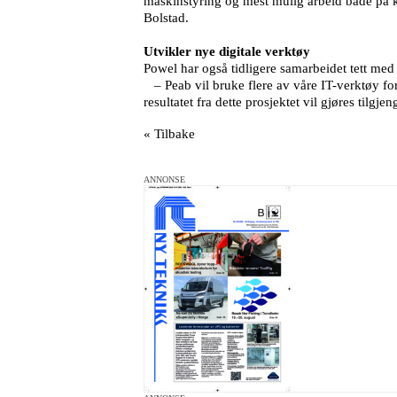
maskinstyring og mest mulig arbeid både på ko
Bolstad.
Utvikler nye digitale verktøy
Powel har også tidligere samarbeidet tett me
– Peab vil bruke flere av våre IT-verktøy for 
resultatet fra dette prosjektet vil gjøres tilg
« Tilbake
ANNONSE