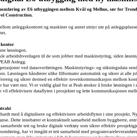
nnomføring av E6 utbyggingen mellom Kvål og Melhus, sør for Trond
wel Construction.
llom anleggskontoret og maskiner og annet utstyr ute på anleggsplassen.
tet.
 kontor
enne løsningen.
nkle arbeidshverdagen til de som jobber med maskinstyring, siden løsnin
i PEAB Anlegg.
erasjoner ved dataoverføringen. Maskinstyrings- og stikningsdata sen
sjon. Løsningen håndterer ulike filformater automatisk og sikrer at alle 
 Terreng og sikrer dermed en effektiv toveiskommunikasjon mellom konto
har vært stor. Vi er veldig glad for at Peab ønsker å bruke løsningen i 
 vil effektivisere dataflyten i prosjektet og lette kommunikasjonen mello
ntrakt
ardt med å digitalisere og effektivisere arbeidsflyten i sine prosjekt. N
ranse. Dette innebærer et kontraktuelt samarbeid mellom byggherre, entre
t, samarbeide tett og bruke digitale verktøy som sikrer effektiv prosjekt
omføring, har vi inngått et tett samarbeid med programvareleverandøren