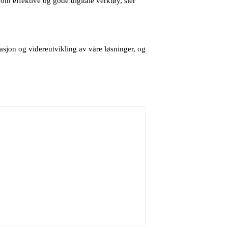
om effektive og gode digitale verktøy, sier
vasjon og videreutvikling av våre løsninger, og