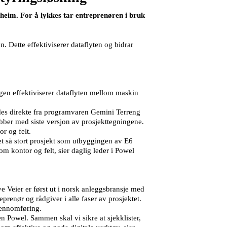
heim. For å lykkes tar entreprenøren i bruk
 Dette effektiviserer dataflyten og bidrar
gen effektiviserer dataflyten mellom maskin
des direkte fra programvaren Gemini Terreng
jobber med siste versjon av prosjekttegningene.
r og felt.
et så stort prosjekt som utbyggingen av E6
m kontor og felt, sier daglig leder i Powel
ye Veier er først ut i norsk anleggsbransje med
prenør og rådgiver i alle faser av prosjektet.
gjennomføring.
 Powel. Sammen skal vi sikre at sjekklister,