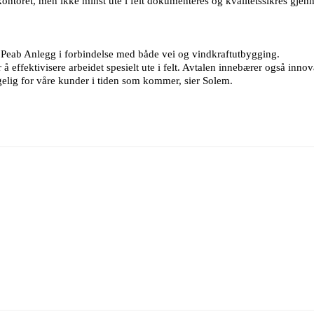
ntoret, men ikke minst ute i felt dokumenteres og kvalitetssikres gjenn
d Peab Anlegg i forbindelse med både vei og vindkraftutbygging.
å effektivisere arbeidet spesielt ute i felt. Avtalen innebærer også inno
jengelig for våre kunder i tiden som kommer, sier Solem.