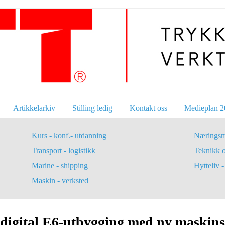
Artikkelarkiv
Stilling ledig
Kontakt oss
Medieplan 2
Kurs - konf.- utdanning
Næringsm
Transport - logistikk
Teknikk 
Marine - shipping
Hytteliv - 
Maskin - verksted
igital E6-utbygging med ny maskins