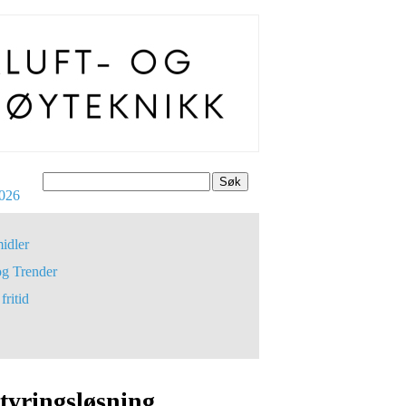
Søk
026
idler
og Trender
fritid
tyringsløsning