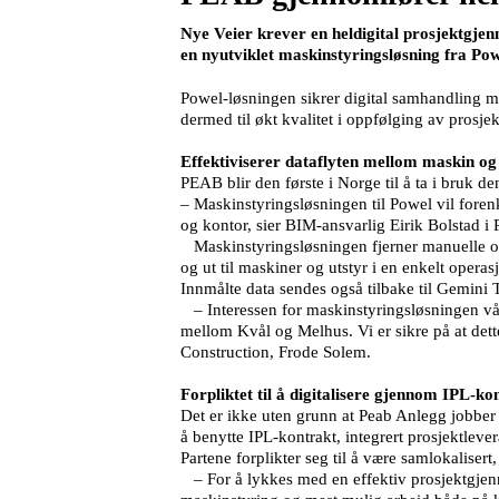
Nye Veier krever en heldigital prosjektgje
en nyutviklet maskinstyringsløsning fra Po
Powel-løsningen sikrer digital samhandling me
dermed til økt kvalitet i oppfølging av prosjek
Effektiviserer dataflyten mellom maskin og
PEAB blir den første i Norge til å ta i bruk d
– Maskinstyringsløsningen til Powel vil fore
og kontor, sier BIM-ansvarlig Eirik Bolstad 
Maskinstyringsløsningen fjerner manuelle op
og ut til maskiner og utstyr i en enkelt opera
Innmålte data sendes også tilbake til Gemini
– Interessen for maskinstyringsløsningen vår 
mellom Kvål og Melhus. Vi er sikre på at dette
Construction, Frode Solem.
Forpliktet til å digitalisere gjennom IPL-ko
Det er ikke uten grunn at Peab Anlegg jobber h
å benytte IPL-kontrakt, integrert prosjektleve
Partene forplikter seg til å være samlokaliser
– For å lykkes med en effektiv prosjektgjenn