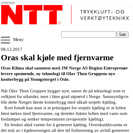
ANNONSE
Søk
Meny
08.12.2017
Oras skal kjøle med fjernvarme
Oras Klima skal sammen med JM Norge AS Region Entreprenør
levere spennende, ny teknologi til Olav Thon Gruppens nye
kontorbygg på Youngstorget i Oslo.
Når Olav Thon Gruppen bygger nytt, satser de på teknologi som er
velkjent fra utlandet, men i liten grad utprøvd i Norge. Sannsynligvis
blir dette Norges første kontorbygg med såkalt sorptiv kjøling.
Kort fortalt kan man si at prinsippet for sorptiv kjøling er at luften
først tørkes med fjernvarme, og deretter fuktes luften med vann som
fordamper og senker temperaturen (evaporativ kjøling).
En bruker altså varme for å generere kjøling. Overskuddsvarme er
det nok av i kjølesesongen all den tid forbrenning av avfall genererer