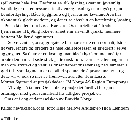
spillvarme hele året. Derfor er en slik løsning svært miljøvennlig.
Samtidig er det en ressurseffektiv energiløsning, som også gir god
komfortkjøling. Både byggherre og fjernvarme-leverandøren har
økonomisk glede av dette, og det er så absolutt en bærekraftig løsning.
Prosjektleder Tom Lasse Karlsen i Oras forteller at å bruke
fjernvarme til kjøling ikke er annet enn anvendt fysikk, nærmere
bestemt Mollier-diagrammet.
– Selve ventilasjonsaggregatene blir noe større enn normalt, både
høyere, lengre og bredere da hele kjøleprosessen er integrert i selve
aggregatet. Så dette er en løsning man ideelt bør komme med før
arkitekten har satt siste strek på teknisk rom. Den beste løsningen får
man om arkitekt og ventilasjonsentreprenør setter seg ned sammen i
god tid. Som fagmann er det alltid spennende å prøve noe nytt, og
dette vil vi nok se mer av fremover, avslutter Tom Lasse.
Morten Støtterud er prosjektleder i JM Norge AS Region Entreprenør.
– Vi valgte å ta med Oras i dette prosjektet fordi vi har gode
erfaringer med godt samarbeid fra tidligere prosjekter.
Oras er i dag et datterselskap av Bravida Norge.
Kilde: news.cision.com, foto: Hille Melbye Arkitekter/Thon Eiendom
« Tilbake