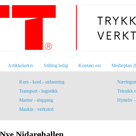
Artikkelarkiv
Stilling ledig
Kontakt oss
Medieplan 2
Kurs - konf.- utdanning
Næringsm
Transport - logistikk
Teknikk 
Marine - shipping
Hytteliv - 
Maskin - verksted
l Nye Nidarøhallen