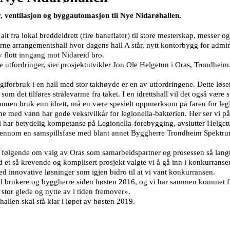
r, ventilasjon og byggautomasjon til Nye Nidarøhallen.
alt fra lokal breddeidrett (fire baneflater) til store mesterskap, messer
ne arrangementshall hvor dagens hall A står, nytt kontorbygg for admi
 flott inngang mot Nidareid bro.
 utfordringer, sier prosjektutvikler Jon Ole Helgetun i Oras, Trondheim
iforbruk i en hall med stor takhøyde er en av utfordringene. Dette løser
m det tilføres strålevarme fra taket. I en idrettshall vil det også være 
 annen bruk enn idrett, må en være spesielt oppmerksom på faren for legi
e med vann har gode vekstvilkår for legionella-bakterien. Her ser vi på
Vi har betydelig kompetanse på Legionella-forebygging, avslutter Helget
gjennom en samspillsfase med blant annet Byggherre Trondheim Spektru
er følgende om valg av Oras som samarbeidspartner og prosessen så lang
d et så krevende og komplisert prosjekt valgte vi å gå inn i konkurran
 med innovative løsninger som igjen bidro til at vi vant konkurransen.
brukere og byggherre siden høsten 2016, og vi har sammen kommet frem 
stor glede og nytte av i tiden fremover».
llen skal stå klar i løpet av høsten 2019.