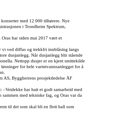
 og konserter med 12 000 tilhørere. Nye
nistrasjonen i Trondheim Spektrum,
. Oras har siden mai 2017 vært et
 vi ved diffus og trekkfri innblåsing langs
store dusjanlegg. Når dusjanlegg blir stående
onella. Nettopp dusjer er en kjent smittekilde
 løsninger for hele varmtvannsanlegget for å
un.
m AS, Byggherrens prosjektledelse ÅF
t: –Veidekke har hatt et godt samarbeid med
sen sammen med tekniske fag, og Oras var da
til det som skal bli en flott hall som