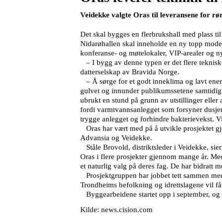
Veidekke valgte Oras til leveransene for rø
Det skal bygges en flerbrukshall med plass til 
Nidarøhallen skal inneholde en ny topp moder
konferanse- og møtelokaler, VIP-arealer og ny
– I bygg av denne typen er det flere tekniske
datterselskap av Bravida Norge.
– Å sørge for et godt inneklima og lavt energ
gulvet og innunder publikumssetene samtidig so
ubrukt en stund på grunn av utstillinger eller
fordi varmtvannsanlegget som forsyner dusjen
trygge anlegget og forhindre bakterievekst. 
Oras har vært med på å utvikle prosjektet 
Advansia og Veidekke.
Ståle Brovold, distriktsleder i Veidekke, si
Oras i flere prosjekter gjennom mange år. Me
et naturlig valg på deres fag. De har bidratt
Prosjektgruppen har jobbet tett sammen med 
Trondheims befolkning og idrettslagene vil få 
Byggearbeidene startet opp i september, og ha
Kilde: news.cision.com