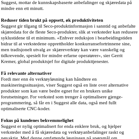
Suggest, mottar de kunnskapsbaserte anbefalinger og skjæredata på
mindre enn ett minutt.
Reduser tiden brukt på oppsett, øk produktiviteten
Suggest gir tilgang til Seco-produktinformasjon i sanntid og anbefalte
skjæredata for de fleste Seco-produkter, slik at verksteder kan redusere
syklustidene til et minimum. «Enhver reduksjon i bearbeidingstiden
bidrar til at verkstedene opprettholder konkurransefortrinnene sine,
men tradisjonelt utvalg av skjæreverktøy kan være vanskelig og
tidkrevende, spesielt for mindre erfarne operatører», sier Gerrit
Kremer, global produktsjef for digitale produkttjenester.
Få relevante alternativer
Fordi mer enn én verktøyløsning kan håndtere en
maskineringssituasjon, viser Suggest også en liste over alternative
produkter som kan være bedre egnet for en brukers unike
forutsetninger. For verksted som trenger å optimalisere gjenge-
programmering, så får en i Suggest alle data, også med fullt
optimaliserte CNC-koder.
Fokus på kundenes bekvemmelighet
Suggest er nylig optimalisert for enda enklere bruk, og hjelper
verksteder med å få skjæredata og verktøyanbefalinger raskt og
nøyaktig. Med denne omfattende løsningen på spørsmål om