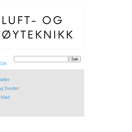
Søk
026
idler
og Trender
fritid