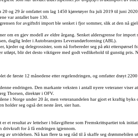
20 og 29 år omfattet om lag 1450 kjøretøyer fra juli 2019 til juni 2020, 
ne var antallet bare 130.
ensen for avgiftsfri import ble senket i fjor sommer, slik at den nå gje
er om en gjev modell av eldre årgang. Senket aldersgrense for import so
ansen, daglig leder i Autobransjens Leverandørforening (ABL).
, kjeder og delegrossister, som nå forbereder seg på økt etterspørsel fra 
r utløpt, blir det desto viktigere med godt vedlikehold til gunstig pris. 
let de første 12 månedene etter regelendringen, og omfatter drøyt 2200
denne endringen. Den markante veksten i antall nyere veteraner viser a
erg Thorsen, direktør i OFV.
ilene i Norge under 20 år, men veteranandelen har gjort et kraftig byks
 holder seg også det neste året, sier han.
r et resultat av lettelser i bilavgiftene som Fremskrittspartiet tok initiativ
n drivkraft for å få endringen igjennom.
g av utvidelsen. Nå kan flere ta seg råd til å skaffe seg drømmebilen ut