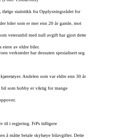
ifølge statistikk fra Opplysningsrådet for
lder biler som er mer enn 20 år gamle, mot
m veteranbil med null avgift har gjort dette
eiere av eldre biler.
Noen verksteder har dessuten spesialisert seg
 kjøretøyer. Andelen som var eldre enn 30 år
t bil som hobby er viktig for mange
 oppover.
 til i regjering. FrPs tidligere
en å måtte betale skyhøye bilavgifter. Dette