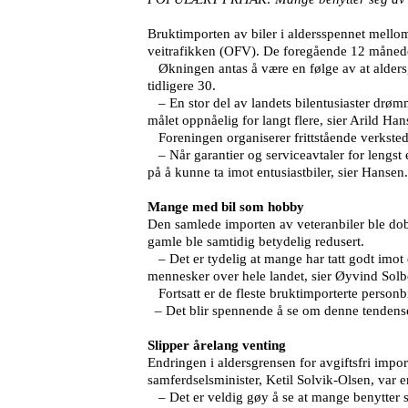
Bruktimporten av biler i aldersspennet mellom 
veitrafikken (OFV). De foregående 12 månede
Økningen antas å være en følge av at aldersgr
tidligere 30.
– En stor del av landets bilentusiaster drømm
målet oppnåelig for langt flere, sier Arild H
Foreningen organiserer frittstående verksteder
– Når garantier og serviceavtaler for lengst e
på å kunne ta imot entusiastbiler, sier Hansen.
Mange med bil som hobby
Den samlede importen av veteranbiler ble dob
gamle ble samtidig betydelig redusert.
– Det er tydelig at mange har tatt godt imot 
mennesker over hele landet, sier Øyvind Solb
Fortsatt er de fleste bruktimporterte personb
– Det blir spennende å se om denne tendensen
Slipper årelang venting
Endringen i aldersgrensen for avgiftsfri import e
samferdselsminister, Ketil Solvik-Olsen, var e
– Det er veldig gøy å se at mange benytter se