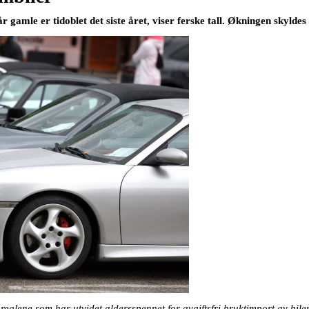
gamle er tidoblet det siste året, viser ferske tall. Økningen skyldes 
ene som har utvidet aldersspennet for avgiftsfri bruktimport av biler