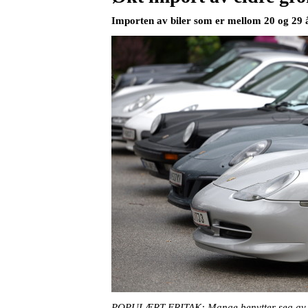
Importen av biler som er mellom 20 og 29 år 
POPULÆRT FRITAK: Mange benytter seg av regl