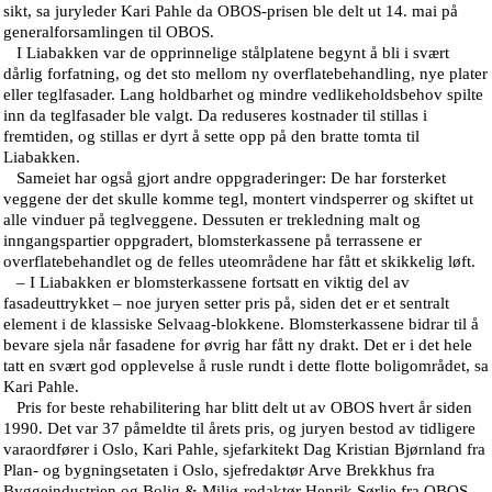
sikt, sa juryleder Kari Pahle da OBOS-prisen ble delt ut 14. mai på
generalforsamlingen til OBOS.
I Liabakken var de opprinnelige stålplatene begynt å bli i svært
dårlig forfatning, og det sto mellom ny overflatebehandling, nye plater
eller teglfasader. Lang holdbarhet og mindre vedlikeholdsbehov spilte
inn da teglfasader ble valgt. Da reduseres kostnader til stillas i
fremtiden, og stillas er dyrt å sette opp på den bratte tomta til
Liabakken.
Sameiet har også gjort andre oppgraderinger: De har forsterket
veggene der det skulle komme tegl, montert vindsperrer og skiftet ut
alle vinduer på teglveggene. Dessuten er trekledning malt og
inngangspartier oppgradert, blomsterkassene på terrassene er
overflatebehandlet og de felles uteområdene har fått et skikkelig løft.
– I Liabakken er blomsterkassene fortsatt en viktig del av
fasadeuttrykket – noe juryen setter pris på, siden det er et sentralt
element i de klassiske Selvaag-blokkene. Blomsterkassene bidrar til å
bevare sjela når fasadene for øvrig har fått ny drakt. Det er i det hele
tatt en svært god opplevelse å rusle rundt i dette flotte boligområdet, sa
Kari Pahle.
Pris for beste rehabilitering har blitt delt ut av OBOS hvert år siden
1990. Det var 37 påmeldte til årets pris, og juryen bestod av tidligere
varaordfører i Oslo, Kari Pahle, sjefarkitekt Dag Kristian Bjørnland fra
Plan- og bygningsetaten i Oslo, sjefredaktør Arve Brekkhus fra
Byggeindustrien og Bolig & Miljø-redaktør Henrik Sørlie fra OBOS.