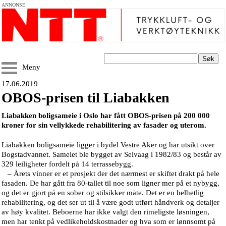
ANNONSE
Søk
Meny
17.06.2019
OBOS-prisen til Liabakken
Liabakken boligsameie i Oslo har fått OBOS-prisen på 200 000
kroner for sin vellykkede rehabilitering av fasader og uterom.
Liabakken boligsameie ligger i bydel Vestre Aker og har utsikt over
Bogstadvannet. Sameiet ble bygget av Selvaag i 1982/83 og består av
329 leiligheter fordelt på 14 terrassebygg.
– Årets vinner er et prosjekt der det nærmest er skiftet drakt på hele
fasaden. De har gått fra 80-tallet til noe som ligner mer på et nybygg,
og det er gjort på en sober og stilsikker måte. Det er en helhetlig
rehabilitering, og det ser ut til å være godt utført håndverk og detaljer
av høy kvalitet. Beboerne har ikke valgt den rimeligste løsningen,
men har tenkt på vedlikeholdskostnader og hva som er lønnsomt på