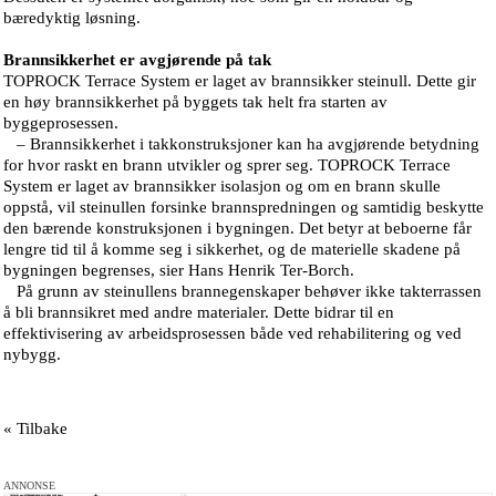
bæredyktig løsning.
Brannsikkerhet er avgjørende på tak
TOPROCK Terrace System er laget av brannsikker steinull. Dette gir
en høy brannsikkerhet på byggets tak helt fra starten av
byggeprosessen.
– Brannsikkerhet i takkonstruksjoner kan ha avgjørende betydning
for hvor raskt en brann utvikler og sprer seg. TOPROCK Terrace
System er laget av brannsikker isolasjon og om en brann skulle
oppstå, vil steinullen forsinke brannspredningen og samtidig beskytte
den bærende konstruksjonen i bygningen. Det betyr at beboerne får
lengre tid til å komme seg i sikkerhet, og de materielle skadene på
bygningen begrenses, sier Hans Henrik Ter-Borch.
På grunn av steinullens brannegenskaper behøver ikke takterrassen
å bli brannsikret med andre materialer. Dette bidrar til en
effektivisering av arbeidsprosessen både ved rehabilitering og ved
nybygg.
« Tilbake
ANNONSE