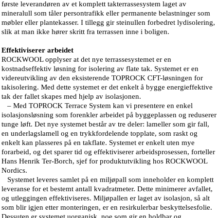
første leverandøren av et komplett takterrassesystem laget av
mineralull som tåler persontrafikk eller permanente belastninger som
møbler eller plantekasser. I tillegg gir steinullen forbedret lydisolering,
slik at man ikke hører skritt fra terrassen inne i boligen.
Effektiviserer arbeidet
ROCKWOOL opplyser at det nye terrassesystemet er en
kostnadseffektiv løsning for isolering av flate tak. Systemet er en
videreutvikling av den eksisterende TOPROCK CFT-løsningen for
takisolering. Med dette systemet er det enkelt å bygge energieffektive
tak der fallet skapes med hjelp av isolasjonen.
– Med TOPROCK Terrace System kan vi presentere en enkel
isolasjonsløsning som forenkler arbeidet på byggeplassen og reduserer
tunge løft. Det nye systemet består av tre deler: lameller som gir fall,
en underlagslamell og en trykkfordelende topplate, som raskt og
enkelt kan plasseres på en takflate. Systemet er enkelt uten mye
forarbeid, og det sparer tid og effektiviserer arbeidsprosessen, forteller
Hans Henrik Ter-Borch, sjef for produktutvikling hos ROCKWOOL
Nordics.
Systemet leveres samlet på en miljøpall som inneholder en komplett
leveranse for et bestemt antall kvadratmeter. Dette minimerer avfallet,
og utleggingen effektiviseres. Miljøpallen er laget av isolasjon, så alt
som blir igjen etter monteringen, er en resirkulerbar beskyttelsesfolie.
Dessuten er systemet uorganisk, noe som gir en holdbar og