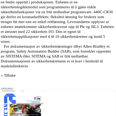
en bedre oppetid i produksjonen. Enheten er en
sikkerhetslogikkmodul som programmeres til å gjøre enkle
sikkerhetsfunksjoner via en fritt nedlastbar programvare. 440C-CR30
gir derfor en kostnadseffektiv, fleksibel løsning for brukere som
trenger litt mer enn en enkel reléløsning. Leverandøren opplyser at
enheten imøtekommer sikkerhetskravene opp til Ple og SIL3. Enheten
er utrustet med 22 sikkerhets I/O. Den er egnet til
sikkerhetsapplikasjoner med 4 til 10 sikkerhetskretser og inntil 5
soner.
For dokumentasjon av sikkerhetsløsninger tilbyr Allen-Bradley et
program, Safety Automation Builder (SAB), som forenkler oppsettet
av SISTEMA-filer. SITEMA og SAB er fritt nedlastbar.
Dokumentasjonen av sikkerhetskretsene er et krav i henhold til
maskindirektivet.
« Tilbake
ANNONSE