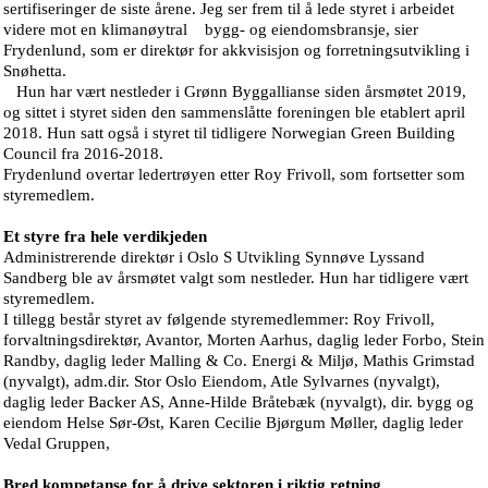
sertifiseringer de siste årene. Jeg ser frem til å lede styret i arbeidet
videre mot en klimanøytral bygg- og eiendomsbransje, sier
Frydenlund, som er direktør for akkvisisjon og forretningsutvikling i
Snøhetta.
Hun har vært nestleder i Grønn Byggallianse siden årsmøtet 2019,
og sittet i styret siden den sammenslåtte foreningen ble etablert april
2018. Hun satt også i styret til tidligere Norwegian Green Building
Council fra 2016-2018.
Frydenlund overtar ledertrøyen etter Roy Frivoll, som fortsetter som
styremedlem.
Et styre fra hele verdikjeden
Administrerende direktør i Oslo S Utvikling Synnøve Lyssand
Sandberg ble av årsmøtet valgt som nestleder. Hun har tidligere vært
styremedlem.
I tillegg består styret av følgende styremedlemmer: Roy Frivoll,
forvaltningsdirektør, Avantor, Morten Aarhus, daglig leder Forbo, Stein
Randby, daglig leder Malling & Co. Energi & Miljø, Mathis Grimstad
(nyvalgt), adm.dir. Stor Oslo Eiendom, Atle Sylvarnes (nyvalgt),
daglig leder Backer AS, Anne-Hilde Bråtebæk (nyvalgt), dir. bygg og
eiendom Helse Sør-Øst, Karen Cecilie Bjørgum Møller, daglig leder
Vedal Gruppen,
Bred kompetanse for å drive sektoren i riktig retning