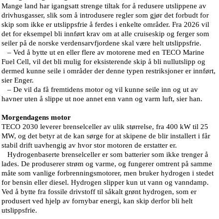
Mange land har igangsatt strenge tiltak for å redusere utslippene av
drivhusgasser, slik som å introdusere regler som gjør det forbudt for
skip som ikke er utslippsfrie å ferdes i enkelte områder. Fra 2026 vil
det for eksempel bli innført krav om at alle cruiseskip og ferger som
seiler på de norske verdensarvfjordene skal være helt utslippsfrie.
– Ved å bytte ut en eller flere av motorene med en TECO Marine
Fuel Cell, vil det bli mulig for eksisterende skip å bli nullutslipp og
dermed kunne seile i områder der denne typen restriksjoner er innført,
sier Enger.
– De vil da få fremtidens motor og vil kunne seile inn og ut av
havner uten å slippe ut noe annet enn vann og varm luft, sier han.
Morgendagens motor
TECO 2030 leverer brenselceller av ulik størrelse, fra 400 kW til 25
MW, og det betyr at de kan sørge for at skipene de blir installert i får
stabil drift uavhengig av hvor stor motoren de erstatter er.
Hydrogenbaserte brenselceller er som batterier som ikke trenger å
lades. De produserer strøm og varme, og fungerer omtrent på samme
måte som vanlige forbrenningsmotorer, men bruker hydrogen i stedet
for bensin eller diesel. Hydrogen slipper kun ut vann og vanndamp.
Ved å bytte fra fossile drivstoff til såkalt grønt hydrogen, som er
produsert ved hjelp av fornybar energi, kan skip derfor bli helt
utslippsfrie.