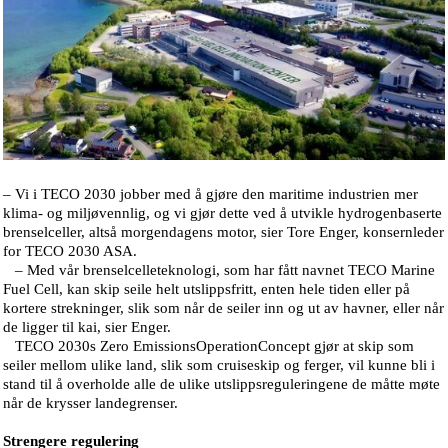
– Vi i TECO 2030 jobber med å gjøre den maritime industrien mer
klima- og miljøvennlig, og vi gjør dette ved å utvikle hydrogenbaserte
brenselceller, altså morgendagens motor, sier Tore Enger, konsernleder
for TECO 2030 ASA.
– Med vår brenselcelleteknologi, som har fått navnet TECO Marine
Fuel Cell, kan skip seile helt utslippsfritt, enten hele tiden eller på
kortere strekninger, slik som når de seiler inn og ut av havner, eller når
de ligger til kai, sier Enger.
TECO 2030s Zero EmissionsOperationConcept gjør at skip som
seiler mellom ulike land, slik som cruiseskip og ferger, vil kunne bli i
stand til å overholde alle de ulike utslippsreguleringene de måtte møte
når de krysser landegrenser.
Strengere regulering