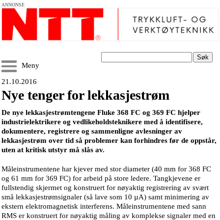
ANNONSE
Søk
Meny
21.10.2016
Nye tenger for lekkasjestrøm
De nye lekkasjestrømtengene Fluke 368 FC og 369 FC hjelper
industrielektrikere og vedlikeholdsteknikere med å identifisere,
dokumentere, registrere og sammenligne avlesninger av
lekkasjestrøm over tid så problemer kan forhindres før de oppstår,
uten at kritisk utstyr må slås av.
Måleinstrumentene har kjever med stor diameter (40 mm for 368 FC
og 61 mm for 369 FC) for arbeid på store ledere. Tangkjevene er
fullstendig skjermet og konstruert for nøyaktig registrering av svært
små lekkasjestrømsignaler (så lave som 10 µA) samt minimering av
ekstern elektromagnetisk interferens. Måleinstrumentene med sann
RMS er konstruert for nøyaktig måling av komplekse signaler med en