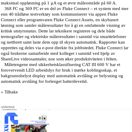
maksimal oppløsning på 1 µA og et øvre måleområde på 60 A.
368 FC og 369 FC er en del av Fluke Connect – et system med mer
enn 40 trådløse testverktøy som kommuniserer via appen Fluke
Connect eller programvaren Fluke Connect Assets, en skybasert
løsning som samler måleresultater for å gi en omfattende visning av
kritisk utstyrsstatus. Dette lar teknikere registrere og dele både
termografier og elektriske måleresultater i sanntid via smarttelefoner
og nettbrett samt laste dem opp til skyen automatisk. Rapporter kan
opprettes og deles via e-post direkte fra jobbstedet. Fluke Connect lar
også brukerne samarbeide med kolleger i sanntid ved hjelp av
ShareLive videosamtaler, noe som øker produktiviteten i felten.
Måletengene med sikkerhetsklassifisering CAT III 600 V har et
forovervendt LED arbeidslys for bruk i mørke koblingsskap, et
bakgrunnsbelyst display med automatisk avslåing av belysning og
automatisk avslåing for forlenget batterilevetid.
« Tilbake
ANNONSE