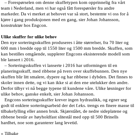
– Forespørselen om denne skuffetypen kom opprinnelig fra vårt
team i Nederland, men vi har også fått forespørsler fra andre
markeder. Da vi merket at behovet var så stort, bestemte vi oss for å
kjøre i gang produksjonen med en gang, sier Johan Johansson,
konstruktør hos Engcon.
Ulike skuffer for ulike behov
Den nye sorteringsskuffen produseres i åtte størrelser, fra 70 liter og
600 mm i bredde opp til 1550 liter og 1500 mm bredde. Skuffen, som
kan bestilles omgående, supplerer Engcons eksisterende modell som
ble lansert i 2016.
– Sorteringsskuffen vi lanserte i 2016 har utformingen til en
planeringsskuff, med ribbene på tvers over skuffebunnen. Den nye
skuffen blir litt smalere, dypere og har ribbene i dybden. Det finnes to
skoler innen dette, og vi kan ikke si at den ene utelukker den andre.
Derfor tilbyr vi nå begge typene til kundene våre. Ulike løsninger for
ulike behov, ganske enkelt, sier Johan Johansson.
Engcons sorteringsskuffer krever ingen hydraulikk, og egner seg
godt til enklere sorteringsarbeid der det f.eks. trengs en finere masse til
tilbakefylling eller annen bruk. Skjærstålet, de nedre sideplatene og
ribbene består av høyholdfast slitestål med opp til 500 Brinells
hardhet, noe som garanterer lang levetid.
« Tilbake