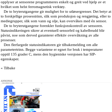
opplyser at sensorene programmeres enkelt og greit ved hjelp av et
hvilket som helst ferromagnetisk verktøy.
De to bryterutgangene gir mulighet for to utløsergrenser. Det betyr at
to forskjellige prosesstrinn, slik som produksjon og rengjøring, eller to
mediegrupper, slik som vann og olje, kan overvåkes med én sensor.
De to bryterutgangene forenkler funksjonskontroll av sensoren.
Statusindikeringen sikrer at eventuell sensorfeil og kabelbrudd blir
påvist, noe som derved garanterer effektiv overvåkning av alle
prosesser.
Den flerfargede statusindikatoren gir tilbakemelding om alle
parametertrinn. Begge variantene er egnet for bruk i temperaturer
opptil 135 grader C, mens den hygieniske versjonen har SIP-
egenskaper.
« Tilbake
ANNONSE