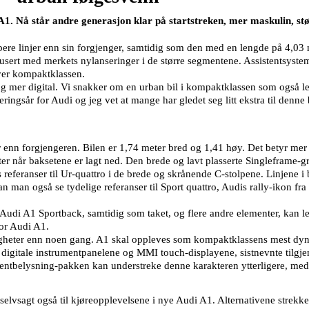
A1. Nå står andre generasjon klar på startstreken, mer maskulin, stør
ere linjer enn sin forgjenger, samtidig som den med en lengde på 4,03 me
usert med merkets nylanseringer i de større segmentene. Assistentsyste
over kompaktklassen.
 mer digital. Vi snakker om en urban bil i kompaktklassen som også lev
seringsår for Audi og jeg vet at mange har gledet seg litt ekstra til denne 
 enn forgjengeren. Bilen er 1,74 meter bred og 1,41 høy. Det betyr mer
liter når baksetene er lagt ned. Den brede og lavt plasserte Singleframe-
s referanser til Ur-quattro i de brede og skrånende C-stolpene. Linjene i 
an man også se tydelige referanser til Sport quattro, Audis rally-ikon fr
udi A1 Sportback, samtidig som taket, og flere andre elementer, kan lev
for Audi A1.
gheter enn noen gang. A1 skal oppleves som kompaktklassens mest dynam
digitale instrumentpanelene og MMI touch-displayene, sistnevnte tilgjeng
bientbelysning-pakken kan understreke denne karakteren ytterligere, med
 selvsagt også til kjøreopplevelsene i nye Audi A1. Alternativene strekk