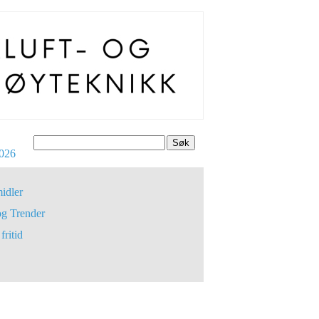
Søk
026
idler
og Trender
fritid