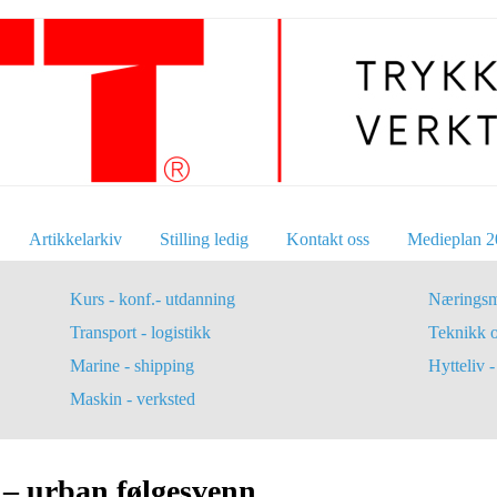
Artikkelarkiv
Stilling ledig
Kontakt oss
Medieplan 2
Kurs - konf.- utdanning
Næringsm
Transport - logistikk
Teknikk 
Marine - shipping
Hytteliv - 
Maskin - verksted
– urban følgesvenn