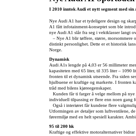
I 2010 inntok Audi et nytt segment med sin 
Nye Audi A1 har et tydeligere design og skarp
A1 fått infotainment-konseptet som ble introd
nye Audi A1 slår fra seg i vektklasser langt 
– Nye A1 blir tøffere, større, morsommere og
distinkt personlighet. Dette er et historisk lan
Norge.
Dynamisk
Audi A1s lengde på 4,03 er 56 millimeter mer
kapasiteten med 65 liter, til 335 liter – 1090 
fronten til et dynamisk utseende. Fra siden se
hjulbuene er kraftige og markerte. I fronten k
tråd med bilens kjøreegenskaper.
Kunden får ti farger å velge mellom på nye A
individuell tilpassing er flere enn noen gang 
Også i interiøret får kundene flere valgmuli
Utformingen av detaljer som luftventilene, de 
førermiljø med en helt spesiell karakter. Am
95 til 200 hk
Kraftige og effektive motoralternativer bidrar