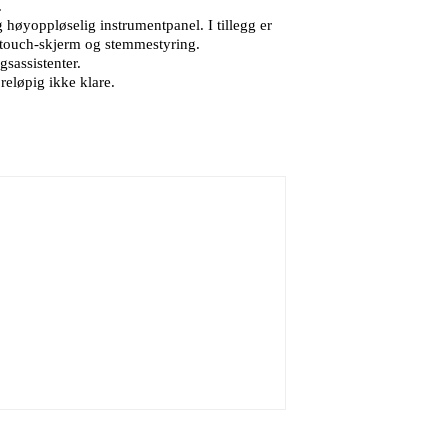
.
høyoppløselig instrumentpanel. I tillegg er
I touch-skjerm og stemmestyring.
gsassistenter.
reløpig ikke klare.