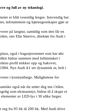
re og full av ny teknologi.
ter er blitt vesentlig lengre. Innvendig har
mer, infotainment og kjøreegenskaper gjør at
erer på langtur, samtidig som den får en
bilen, sier Elin Sinervo, direktør for Audi i
 plass, også i bagasjerommet som har økt
grillen bidrar sammen med luftinntaket i
bilens profil trekker opp og bakover,
a 1984. Nye Audi A1 ser dynamisk ut, helt i
eres i kontrastfarge. Mulighetene for
iske også når du setter deg inn i bilen.
elig som ekstrautstyr, bidrar til å skape et
 elementer av LED-lys i 30 ulike farger.
er seg fra 95 hk til 200 hk. Med Audi drive