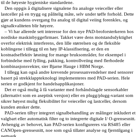
til de høyeste hygieniske standardene.
Den oppgis å digitalisere signalene fra analoge veieceller eller
lastceller på en trygg og pålitelig måte, selv under tøffe forhold. Dette
gjør at kundens overgang fra analog til digital veiing forenkles, og
signalkvaliteten blir høyere.
– Vi har allerede sett interesse for den nye PAD-broforsterkeren hos
nordiske maskinbyggefirmaer. Takket være dens motstandsdyktighet
overfor elektrisk interferens, den lille størrelsen og de fleksible
koblingene i tillegg til en høy IP-klassifisering, er den en
kostnadseffektiv løsning for mange bruksområder, for eksempel i
forbindelse med fylling, pakking, kontrollveiing med flerhodede
kombinasjonsvekter, sier Bjarne Hauge i HBM Norge.
I tillegg kan også andre krevende prosessanvendelser med sensorer
basert på strekklappteknologi implementeres med PAD-serien. Hele
serien er godkjent for handelsapplikasjoner.
Det er også mulig å få varianter med forhåndslagde sensorkabler
(alternativt som en aseptisk versjon) eller en plugg/plugg-variant som
sikrer høyest mulig fleksibilitet for veieceller og lastceller, dersom
kunden ønsker dette.
PAD-serien tilbyr integrert signalbehandling av målinger inkludert et
valgbart eller automatisk filter og to integrerte digitale I/ O-grensesnitt.
Avhengig av behovet, kan PAD-serien konfigureres via RS485 eller
CANOpen-grensesnitt, noe som også tillater analyse og fjerntilgang i
nettverk.