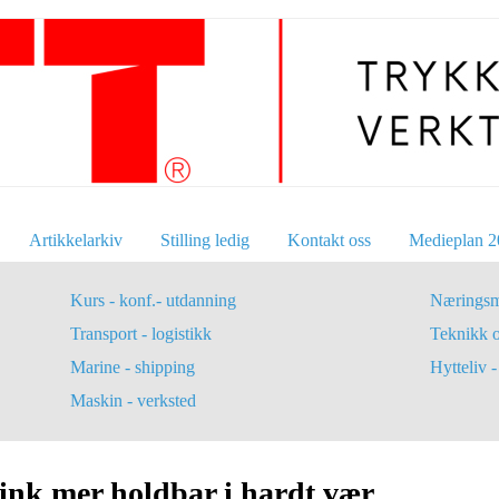
Artikkelarkiv
Stilling ledig
Kontakt oss
Medieplan 2
Kurs - konf.- utdanning
Næringsm
Transport - logistikk
Teknikk 
Marine - shipping
Hytteliv - 
Maskin - verksted
 sink mer holdbar i hardt vær