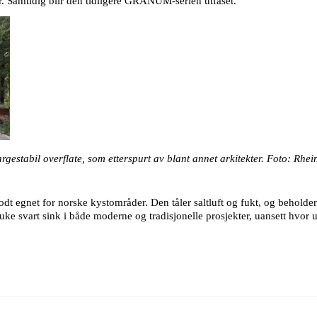
ur. Samtidig blir den tidligere GRANUM-serien utfaset.
argestabil overflate, som etterspurt av blant annet arkitekter. Foto: Rhei
odt egnet for norske kystområder. Den tåler saltluft og fukt, og beholder
bruke svart sink i både moderne og tradisjonelle prosjekter, uansett hvor 