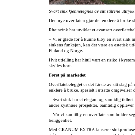
Svart sink kjennetegnes av sitt stilrene uttr
Den nye overflaten gjør det enklere å bruke si
Rheinzink har utviklet et avansert overflatebe
– Vi er glade for å kunne tilby en svart sink m
sinkens funksjon, kan det være en estetisk utf
Finland og Norge
.
Hvit utfelling har hittil vært en risiko i kys
skylles bort.
Først på markedet
Overflatebelegget er det første av sitt sla
enklere å bruke, spesielt i utsatte omgivelser 
– Svart sink har et elegant og samtidig tidløst
andre kystnære prosjekter. Samtidig opplever v
– Når vi kan tilby en overflate som holder seg u
beliggenhet.
Med GRANUM EXTRA
lanserer sinkproduse