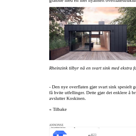
gråtone med en mer
nyansert overflatestrukt
Rheinzink
tilbyr nå en svart sink med ekstra f
- Den nye overflaten gjør svart sink spesielt g
få hvite utfellinger. Dette gjør det enklere å 
avslutter Koskinen.
« Tilbake
ANNONSE