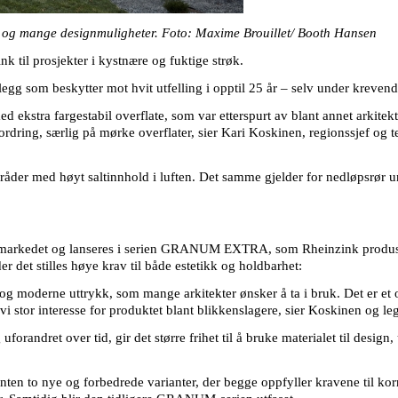
ykk og mange designmuligheter.
Foto: Maxime Brouillet
/ Booth Hansen
nk til prosjekter i kystnære og fuktige strøk.
legg som beskytter mot hvit utfelling i opptil 25 år – selv under kreven
ed ekstra fargestabil overflate, som var etterspurt av blant annet arkitek
ordring, særlig på mørke overflater, sier
Kari Koskinen,
regionssjef og 
tområder med høyt saltinnhold i luften. Det samme gjelder for nedløpsrør u
g på markedet og lanseres i serien GRANUM EXTRA, som Rheinzink produs
der det stilles høye krav til både estetikk og holdbarhet:
 og moderne uttrykk, som mange arkitekter ønsker å ta i bruk. Det er et op
i stor interesse for produktet blant blikkenslagere, sier Koskinen og legg
forandret over tid, gir det større frihet til å bruke materialet til design,
nten to nye og forbedrede varianter, der begge oppfyller kravene til ko