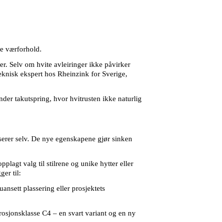
de værforhold.
ter. Selv om hvite avleiringer ikke påvirker
teknisk ekspert hos Rheinzink for Sverige,
nder takutspring, hvor hvitrusten ikke naturlig
erer selv. De nye egenskapene gjør sinken
plagt valg til stilrene og unike hytter eller
er til:
 uansett plassering eller prosjektets
rrosjonsklasse C4 –
en
svart variant og en ny