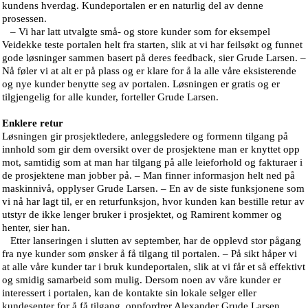
kundens hverdag. Kundeportalen er en naturlig del av denne
prosessen.
– Vi har latt utvalgte små- og store kunder som for eksempel
Veidekke teste portalen helt fra starten, slik at vi har feilsøkt og funnet
gode løsninger sammen basert på deres feedback, sier Grude Larsen. –
Nå føler vi at alt er på plass og er klare for å la alle våre eksisterende
og nye kunder benytte seg av portalen. Løsningen er gratis og er
tilgjengelig for alle kunder, forteller Grude Larsen.
Enklere retur
Løsningen gir prosjektledere, anleggsledere og formenn tilgang på
innhold som gir dem oversikt over de prosjektene man er knyttet opp
mot, samtidig som at man har tilgang på alle leieforhold og fakturaer i
de prosjektene man jobber på. – Man finner informasjon helt ned på
maskinnivå, opplyser Grude Larsen. – En av de siste funksjonene som
vi nå har lagt til, er en returfunksjon, hvor kunden kan bestille retur av
utstyr de ikke lenger bruker i prosjektet, og Ramirent kommer og
henter, sier han.
Etter lanseringen i slutten av september, har de opplevd stor pågang
fra nye kunder som ønsker å få tilgang til portalen. – På sikt håper vi
at alle våre kunder tar i bruk kundeportalen, slik at vi får et så effektivt
og smidig samarbeid som mulig. Dersom noen av våre kunder er
interessert i portalen, kan de kontakte sin lokale selger eller
kundesenter for å få tilgang, oppfordrer Alexander Grude Larsen.