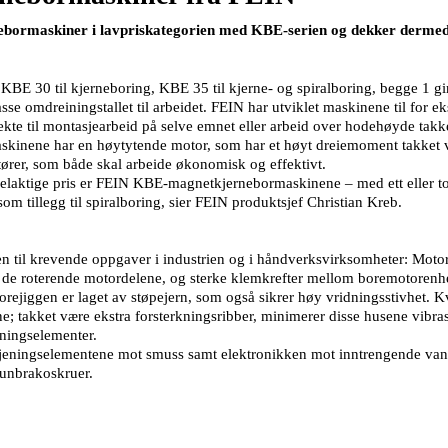
rmaskiner i lavpriskategorien med KBE-serien og dekker dermed al
 KBE 30 til kjerneboring, KBE 35 til kjerne- og spiralboring, begge 1 
se omdreiningstallet til arbeidet. FEIN har utviklet maskinene til for e
ekte til montasjearbeid på selve emnet eller arbeid over hodehøyde tak
askinene har en høytytende motor, som har et høyt dreiemoment takket v
ktører, som både skal arbeide økonomisk og effektivt.
aktige pris er FEIN KBE-magnetkjernebormaskinene – med ett eller to g
som tillegg til spiralboring, sier FEIN produktsjef Christian Kreb.
n til krevende oppgaver i industrien og i håndverksvirksomheter: Motorh
v de roterende motordelene, og sterke klemkrefter mellom boremotorenhe
. Borejiggen er laget av støpejern, som også sikrer høy vridningsstivhet. 
ne; takket være ekstra forsterkningsribber, minimerer disse husene vib
eningselementer.
etjeningselementene mot smuss samt elektronikken mot inntrengende van
 unbrakoskruer.