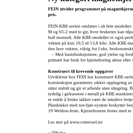
FEIN utvider programmet på magnetkjernebo
pris.
FEIN KBE-serien omfatter i alt fem modeller:
M og 65-2 med to gir, hvor brukeren kan tilpas
hull manuelt. Alle KBE-modeller er også perf
vekten på kun 10,5 til 13,8 kilo. Alle KBE-m
den lave vekten, viktig for f.eks. brokonstru
– Med basisfunksjonene, god ytelse og fordel
primært har bruk for kjerneboring alene eller 
Konstruert til krevende oppgaver
Utviklerne hos FEIN har konstruert KBE-serie
konstruksjon garanterer, sikker opplagring a
sitter stabilt og gir et arbeide uten slingring
tydelig i girkassene i metall på KBE-maskine
er enkle å bruke takket være de intuitive betj
Plastlokket med not-fjær-system beskytter b
19 Weldon-feste. Kjerneborene festes med to
Les mer på www.csmessel.no
« Tilbake