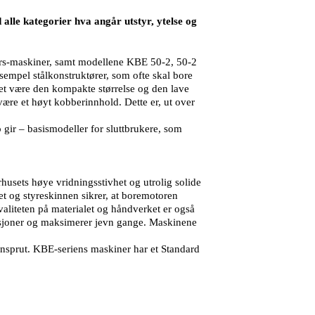
le kategorier hva angår utstyr, ytelse og
girs-maskiner, samt modellene KBE 50-2, 50-2
ksempel stålkonstruktører, som ofte skal bore
ket være den kompakte størrelse og den lave
ære et høyt kobberinnhold. Dette er, ut over
ir – basismodeller for sluttbrukere, som
usets høye vridningsstivhet og utrolig solide
t og styreskinnen sikrer, at boremotoren
Kvaliteten på materialet og håndverket er også
rasjoner og maksimerer jevn gange. Maskinene
nsprut. KBE-seriens maskiner har et Standard