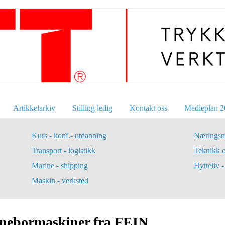
Artikkelarkiv
Stilling ledig
Kontakt oss
Medieplan 2
Kurs - konf.- utdanning
Næringsm
Transport - logistikk
Teknikk 
Marine - shipping
Hytteliv - 
Maskin - verksted
rnebormaskiner fra FEIN