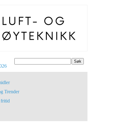
Søk
026
idler
og Trender
fritid