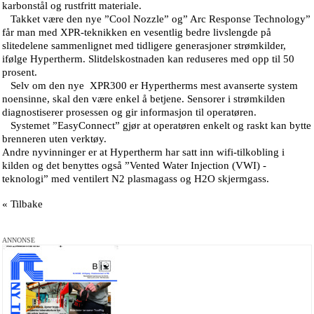
karbonstål og rustfritt materiale.
Takket være den nye ”Cool Nozzle” og” Arc Response Technology”
får man med XPR-teknikken en vesentlig bedre livslengde på
slitedelene sammenlignet med tidligere generasjoner strømkilder,
ifølge Hypertherm. Slitdelskostnaden kan reduseres med opp til 50
prosent.
Selv om den nye XPR300 er Hypertherms mest avanserte system
noensinne, skal den være enkel å betjene. Sensorer i strømkilden
diagnostiserer prosessen og gir informasjon til operatøren.
Systemet ”EasyConnect” gjør at operatøren enkelt og raskt kan bytte
brenneren uten verktøy.
Andre nyvinninger er at Hypertherm har satt inn wifi-tilkobling i
kilden og det benyttes også ”Vented Water Injection (VWI) -
teknologi” med ventilert N2 plasmagass og H2O skjermgass.
« Tilbake
ANNONSE