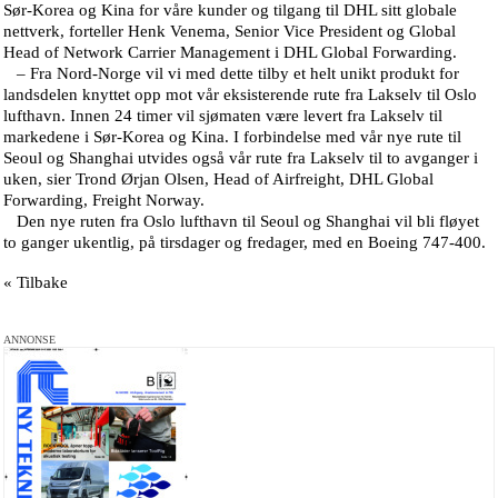
Sør-Korea og Kina for våre kunder og tilgang til DHL sitt globale
nettverk, forteller Henk Venema, Senior Vice President og Global
Head of Network Carrier Management i DHL Global Forwarding.
– Fra Nord-Norge vil vi med dette tilby et helt unikt produkt for
landsdelen knyttet opp mot vår eksisterende rute fra Lakselv til Oslo
lufthavn. Innen 24 timer vil sjømaten være levert fra Lakselv til
markedene i Sør-Korea og Kina. I forbindelse med vår nye rute til
Seoul og Shanghai utvides også vår rute fra Lakselv til to avganger i
uken, sier Trond Ørjan Olsen, Head of Airfreight, DHL Global
Forwarding, Freight Norway.
Den nye ruten fra Oslo lufthavn til Seoul og Shanghai vil bli fløyet
to ganger ukentlig, på tirsdager og fredager, med en Boeing 747-400.
« Tilbake
ANNONSE