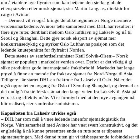
om å etablere nye flyruter som kan betjene den sterke globale
etterspørselen etter norsk sjømat, sier Martin Langaas, direktør for
cargo i Avinor.
– Dermed vil vi også bringe de ulike regionene i Norge nærmere
verdensmarkedene. Avinors tette samarbeid med DHL har resultert i
flere nye ruter, deriblant mellom Oslo lufthavn og Lakselv og nå til
Seoul og Shanghai. Dette gjør norsk eksport av sjømat mer
konkurransedyktig og styrker Oslo Lufthavns posisjon som det
ledende knutepunktet for flyfrakt i Norden.
Dette støttes av samferdselsminister Ketil Solvik-Olsen:– Norsk
sjømat er populært i markeder verden over. Derfor er det viktig å gi
slike produkter gode internasjonale fraktforhold. Markedet har lenge
prøvd å finne en metode for frakt av sjømat fra Nord-Norge til Asia.
Tidligere i år startet DHL en fraktrute fra Lakselv til Oslo. Nå er det
også opprettet en avgang fra Oslo til Seoul og Shanghai, og dermed er
det mulig å frakte fersk sjømat den lange veien fra Lakselv til Asia på
en rask og effektiv måte. Vi er fornøyd med at den nye avgangen nå
blir realisert, sier samferdselsministeren.
Kapasiteten fra Lakselv utvides også
– DHL har som mål å være ledende innenfor sjømatlogistikk fra
Norge. Vårt samarbeid med Avinor har vært svært konstruktivt, og det
er gledelig å nå kunne presentere enda en rute som er tilpasset
sjømatnæringen. Med denne ruten gir vi tidsbesparende forbindelser til