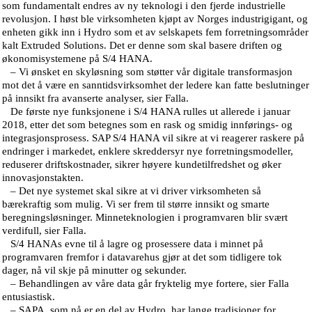
som fundamentalt endres av ny teknologi i den fjerde industrielle
revolusjon. I høst ble virksomheten kjøpt av Norges industrigigant, og
enheten gikk inn i Hydro som et av selskapets fem forretningsområder
kalt Extruded Solutions. Det er denne som skal basere driften og
økonomisystemene på S/4 HANA.
– Vi ønsket en skyløsning som støtter vår digitale transformasjon
mot det å være en sanntidsvirksomhet der ledere kan fatte beslutninger
på innsikt fra avanserte analyser, sier Falla.
De første nye funksjonene i S/4 HANA rulles ut allerede i januar
2018, etter det som betegnes som en rask og smidig innførings- og
integrasjonsprosess. SAP S/4 HANA vil sikre at vi reagerer raskere på
endringer i markedet, enklere skreddersyr nye forretningsmodeller,
reduserer driftskostnader, sikrer høyere kundetilfredshet og øker
innovasjonstakten.
– Det nye systemet skal sikre at vi driver virksomheten så
bærekraftig som mulig. Vi ser frem til større innsikt og smarte
beregningsløsninger. Minneteknologien i programvaren blir svært
verdifull, sier Falla.
S/4 HANAs evne til å lagre og prosessere data i minnet på
programvaren fremfor i datavarehus gjør at det som tidligere tok
dager, nå vil skje på minutter og sekunder.
– Behandlingen av våre data går fryktelig mye fortere, sier Falla
entusiastisk.
– SAPA, som nå er en del av Hydro, har lange tradisjoner for