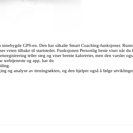
den innebygde GPS-en. Den har såkalte Smart Coaching-funksjoner. Runni
iser veien tilbake til startstedet. Funksjonen Personlig beste viser når d
etsregistrering teller steg og viser brente kalorerier, men den varsler ogs
 webtjeneste og app, har du
elding.
ing og analyse av treningsøkten, og den hjelper også å følge utviklinge