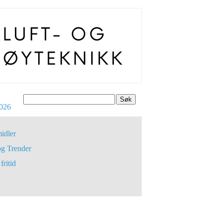
Søk
026
idler
og Trender
fritid