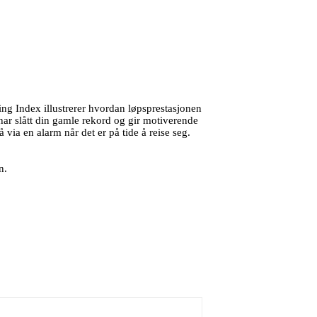
ng Index illustrerer hvordan løpsprestasjonen
u har slått din gamle rekord og gir motiverende
å via en alarm når det er på tide å reise seg.
n.