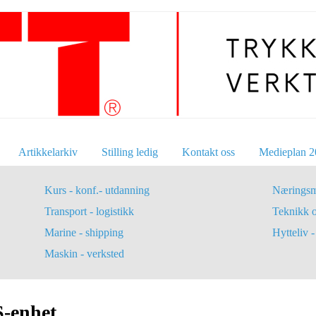
Artikkelarkiv
Stilling ledig
Kontakt oss
Medieplan 2
Kurs - konf.- utdanning
Næringsm
Transport - logistikk
Teknikk 
Marine - shipping
Hytteliv - 
Maskin - verksted
S-enhet