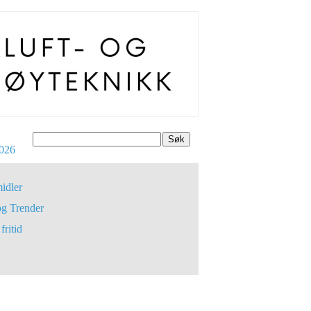
Søk
026
idler
og Trender
fritid