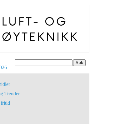
Søk
026
idler
og Trender
fritid