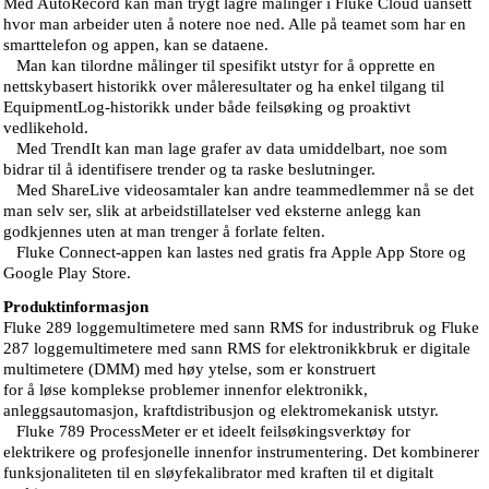
Med AutoRecord kan man trygt lagre målinger i Fluke Cloud uansett
hvor man arbeider uten å notere noe ned. Alle på teamet som har en
smarttelefon og appen, kan se dataene.
Man kan tilordne målinger til spesifikt utstyr for å opprette en
nettskybasert historikk over måleresultater og ha enkel tilgang til
EquipmentLog-historikk under både feilsøking og proaktivt
vedlikehold.
Med TrendIt kan man lage grafer av data umiddelbart, noe som
bidrar til å identifisere trender og ta raske beslutninger.
Med ShareLive videosamtaler kan andre teammedlemmer nå se det
man selv ser, slik at arbeidstillatelser ved eksterne anlegg kan
godkjennes uten at man trenger å forlate felten.
Fluke Connect-appen kan lastes ned gratis fra Apple App Store og
Google Play Store.
Produktinformasjon
Fluke 289 loggemultimetere med sann RMS for industribruk og Fluke
287 loggemultimetere med sann RMS for elektronikkbruk er digitale
multimetere (DMM) med høy ytelse, som er konstruert
for å løse komplekse problemer innenfor elektronikk,
anleggsautomasjon, kraftdistribusjon og elektromekanisk utstyr.
Fluke 789 ProcessMeter er et ideelt feilsøkingsverktøy for
elektrikere og profesjonelle innenfor instrumentering. Det kombinerer
funksjonaliteten til en sløyfekalibrator med kraften til et digitalt